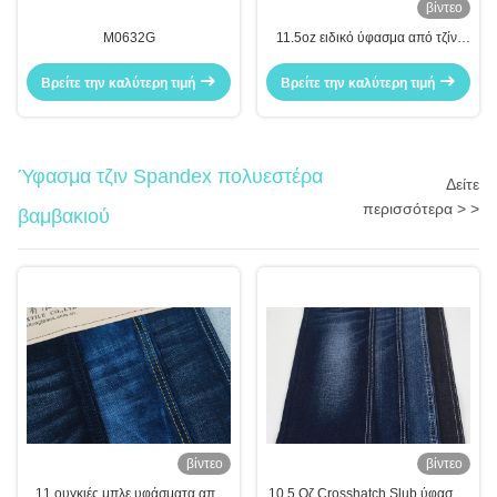
βίντεο
M0632G
11.5oz ειδικό ύφασμα από τζίνι
σπασμένο τζίνι με μεγάλο τέντωμα
Βρείτε την καλύτερη τιμή
Βρείτε την καλύτερη τιμή
Ύφασμα τζιν Spandex πολυεστέρα
Δείτε
περισσότερα > >
βαμβακιού
βίντεο
βίντεο
11 ουγκιές μπλε υφάσματα από
10,5 Οζ Crosshatch Slub ύφασμα