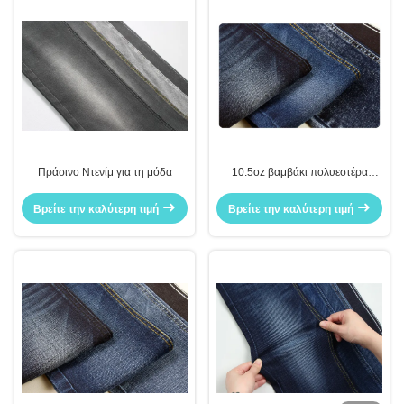
Πράσινο Ντενίμ για τη μόδα
10.5oz βαμβάκι πολυεστέρα
Spandex Twill J0460C
Βρείτε την καλύτερη τιμή
Βρείτε την καλύτερη τιμή