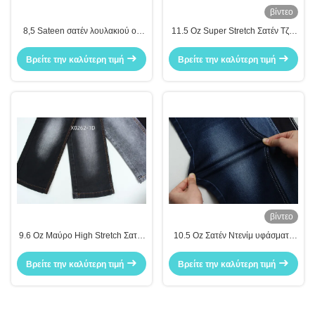
βίντεο
8,5 Sateen σατέν λουλακιού oz
11.5 Oz Super Stretch Σατέν Τζιν
υφάσματος τζιν
Υφασμα για Γυναικεία Τζιν
Βρείτε την καλύτερη τιμή
Βρείτε την καλύτερη τιμή
βίντεο
9.6 Oz Μαύρο High Stretch Σατέν
10.5 Oz Σατέν Ντενίμ υφάσματα
Υφασμένο Ντενίμ για τζιν
για γυναίκες Τζινς High Stretch
Super Dark Blue
Βρείτε την καλύτερη τιμή
Βρείτε την καλύτερη τιμή