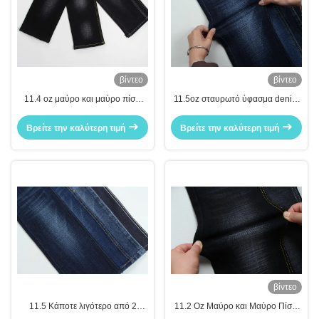
βίντεο
βίντεο
11.4 oz μαύρο και μαύρο πίσω
11.5oz σταυρωτό ύφασμα denim
πλευρά crossshatch slub
για άνδρες
παντελόνι παντελόνι ύφασμα
Βρείτε την καλύτερη τιμή
Βρείτε την καλύτερη τιμή
βίντεο
11.5 Κάποτε λιγότερο από 2
11.2 Oz Μαύρο και Μαύρο Πίσω