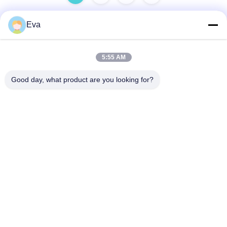
Eva
Γρήγορη επαφή
5:55 AM
Διεύθυνση
Good day, what product are you looking for?
Βιομηχανική ζώνη Gaohai, Jinsha, κωμόπολη Danzao,
περιοχή Nanhai, πόλη Foshan, Guangdong, P.R.CHINA
τηλ
86-757-85418969
E-mail
sales5@weilongjeans.com.cn