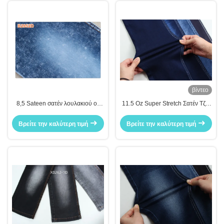
βίντεο
8,5 Sateen σατέν λουλακιού oz
11.5 Oz Super Stretch Σατέν Τζιν
υφάσματος τζιν
Υφασμα για Γυναικεία Τζιν
Βρείτε την καλύτερη τιμή
Βρείτε την καλύτερη τιμή