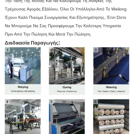
Την Τάση Της Μόδας Και Να Καλύψουμε Τις Ανάγκες Της
Τρέχουσας Αγοράς.Εξάλλου, Όλοι Οι Υπάλληλοι Από Το Weilong
Έχουν Καλό Πνεύμα Συνεργασίας Και Εξυπηρέτησης, Έτσι Ώστε
Να Μπορούμε Να Σας Προσφέρουμε Την Καλύτερη Υπηρεσία
Πριν Από Την Πώληση Και Μετά Την Πώληση.
:
Διαδικασία Παραγωγής