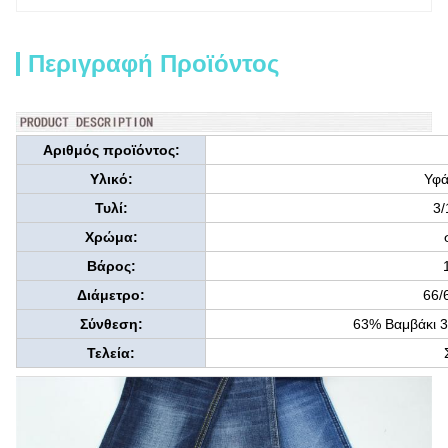
Περιγραφή Προϊόντος
Αριθμός προϊόντος:
Υλικό:
Υφά
Τυλί:
3/
Χρώμα:
Βάρος:
Διάμετρο:
66/
Σύνθεση:
63% Βαμβάκι 
Τελεία: