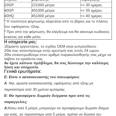
20GP
221000 μέτρα
<= 30 ημέρες
40GP
401000 μέτρα
<= 35 ημέρες
40HQ
451000 μέτρα
<= 40 ημέρες
* Η ποσότητα φόρτωσης εξαρτάται από το βάρος και το πλάτος
του υφάσματος τζίνιμ.
* Πριν από την φόρτωση, θα ελέγξουμε και θα κάνουμε κωδικούς
ετικέτας για κάθε ρόλο.
Η υπηρεσία μας:
1Είμαστε εργοστάσιο, το σχέδιο OEM είναι ευπρόσδεκτο.
2Θα σας απαντήσουμε στην ερώτησή σας εντός 24 ωρών.
3Θα επικεντρωθούμε στον αριθμό παρακολούθησής σας μέχρι να
λάβετε τα προϊόντα σας.
Αν έχετε κάποιο πρόβλημα, θα σας δώσουμε την καλύτερη
λύση και υπηρεσία.
Γενικά ερωτήματα:
Ε:
Είστε ο κατασκευαστής του πανωφόρου;
Α
:
Ναι, είμαστε κατασκευαστής υφάσματος από τζίνιμ με
περισσότερα από 30 χρόνια εμπειρίας.
Ε:
Θα προσφέρετε δωρεάν δείγματα πριν από τις
παραγγελίες;
Α:
Κάτω από 5 μέτρα, μπορούμε να προσφέρουμε δωρεάν δείγμα
για εσάς, αν περισσότερο από 5 μέτρα, πρέπει να δώσετε την