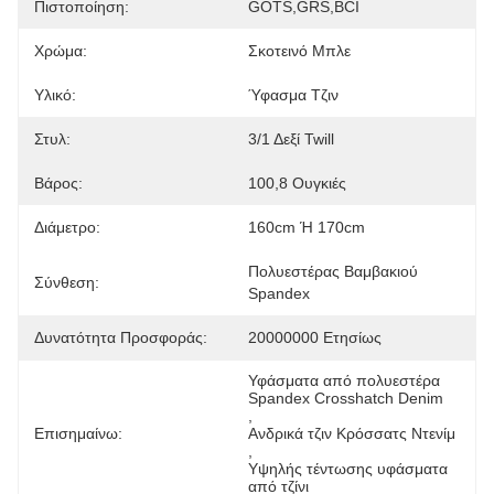
Πιστοποίηση:
GOTS,GRS,BCI
Χρώμα:
Σκοτεινό Μπλε
Υλικό:
Ύφασμα Τζιν
Στυλ:
3/1 Δεξί Twill
Βάρος:
100,8 Ουγκιές
Διάμετρο:
160cm Ή 170cm
Πολυεστέρας Βαμβακιού 
Σύνθεση:
Spandex
Δυνατότητα Προσφοράς:
20000000 Ετησίως
Υφάσματα από πολυεστέρα 
Spandex Crosshatch Denim
, 
Επισημαίνω:
Ανδρικά τζιν Κρόσσατς Ντενίμ
, 
Υψηλής τέντωσης υφάσματα 
από τζίνι