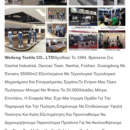
Weilong Textile CO., LTD
Ιδρύθηκε Το 1984, Βρίσκεται Στο
Gaohai Industrial, Danzao Town, Nanhai, Foshan, Guangdong Με
Έκταση 35000m2.Εξοπλισμένοι Με Τεχνολογικά Τεχνολογικά
Μηχανήματα Και Επαγγελματίες ΕργάτεςΤο Ετήσιο Μας Όγκο
Πωλήσεων Μπορεί Να Φτάσει Τα 20,000Χιλιάδες Μέτρα.
Επιπλέον, Η Εταιρεία Μας Έχει Μια Ισχυρή Ομάδα Για Την
Παραγωγή Και Την Πώληση.Επιμένουμε Να Επιδιώκουμε Υψηλή
Ποιότητα Και Καλή Εξυπηρέτηση Και Προσπαθούμε Να
Δημιουργήσουμε Περισσότερα Προϊόντα Για Να Ακολουθήσουμε