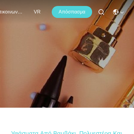
Επικοινωνήστε Μαζί Μας
VR
Απόσπασμα
Υφάσματα Από Βαμβάκι, Πολυεστέρα Και