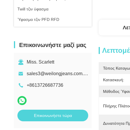
Twill τζιν ύφασμα
Ύφασμα τζιν PFD RFD
Λε
Επικοινωνήστε μαζί μας
Λεπτομέ
Miss. Scarlett
Τόπος Καταγω
sales3@weilongjeans.com.cn
Κατασκευή:
+8613726687736
Μέθοδος Ύφαν
Πλήρης Πλάτο
Επικοινωνήστε τώρα
Δυνατότητα Π