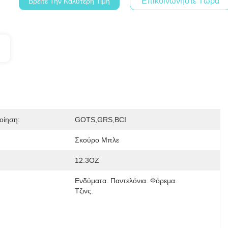
Επικοινωνήστε Τώρα
Βρείτε Την Καλύτερη Τιμή
οίηση:
GOTS,GRS,BCI
Σκούρο Μπλε
12.3OZ
Ενδύματα. Παντελόνια. Φόρεμα. 
Τζινς.