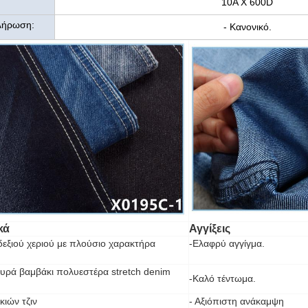
10A X 600D
λήρωση:
- Κανονικό.
κά
Αγγίξεις
δεξιού χεριού με πλούσιο χαρακτήρα
-Ελαφρύ αγγίγμα.
ρά βαμβάκι πολυεστέρα stretch denim
-Καλό τέντωμα.
κιών τζιν
- Αξιόπιστη ανάκαμψη