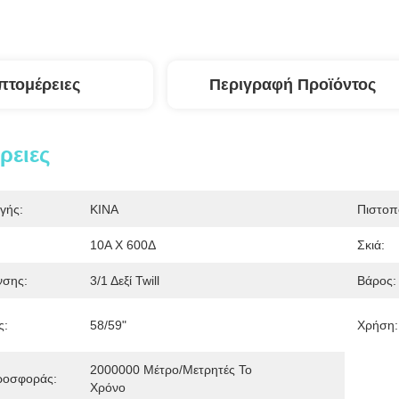
πτομέρειες
Περιγραφή Προϊόντος
ρειες
γής:
ΚΙΝΑ
Πιστοπ
10Α Χ 600Δ
Σκιά:
σης:
3/1 Δεξί Twill
Βάρος:
ς:
58/59"
Χρήση:
2000000 Μέτρο/μετρητές Το 
ροσφοράς:
Χρόνο