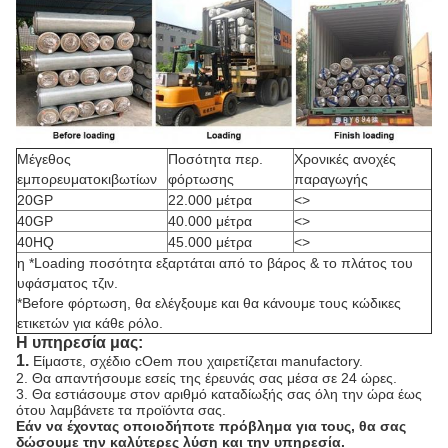
Μέγεθος
Ποσότητα περ.
Χρονικές ανοχές
εμπορευματοκιβωτίων
φόρτωσης
παραγωγής
20GP
22.000 μέτρα
<>
40GP
40.000 μέτρα
<>
40HQ
45.000 μέτρα
<>
η *Loading ποσότητα εξαρτάται από το βάρος & το πλάτος του
υφάσματος τζιν.
*Before φόρτωση, θα ελέγξουμε και θα κάνουμε τους κώδικες
ετικετών για κάθε ρόλο.
Η υπηρεσία μας:
1.
Είμαστε, σχέδιο cOem που χαιρετίζεται manufactory.
2. Θα απαντήσουμε εσείς της έρευνάς σας μέσα σε 24 ώρες.
3. Θα εστιάσουμε στον αριθμό καταδίωξής σας όλη την ώρα έως
ότου λαμβάνετε τα προϊόντα σας.
Εάν να έχοντας οποιοδήποτε πρόβλημα για τους, θα σας
δώσουμε την καλύτερες λύση και την υπηρεσία.