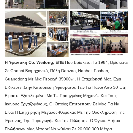
Η Υφαντική Co. Weilong, ΕΠΕ
Που Βρίσκεται Το 1984, Βρίσκεται
Σε Gaohai Βιομηχανικό, Πόλη Danzao, Nanhai, Foshan,
Guangdong Με Μια Περιοχή 35000㎡. Η Επιχείρησή Μας Έχει
Ειδικευτεί Στην Κατασκευή Υφάσματος Τζιν Για Πάνω Από 30 Έτη.
Είμαστε Εξοπλισμένοι Με Τις Προηγμένες Μηχανές Και Τους
Ικανούς Εργαζομένους, Οι Οποίες Επιτρέπουν Σε Μας Για Να
Είναι Η Επιχείρηση Μεγάλος-Κλίμακας Με Την Ολοκλήρωση Της
Έρευνας, Της Παραγωγής Και Της Πώλησης. Ο Όγκος Ετήσια
Πωλήσεων Μας Μπορεί Να Φθάσει Σε 20.000.000 Μέτρα.