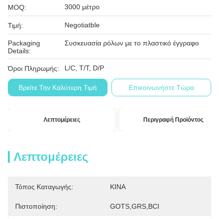
3000 μέτρο
MOQ:
Negotiatble
Τιμή:
Packaging
Συσκευασία ρόλων με το πλαστικό έγγραφο
Details:
L/C, T/T, D/P
Όροι Πληρωμής:
Βρείτε Την Καλύτερη Τιμή
Επικοινωνήστε Τώρα
Λεπτομέρειες
Περιγραφή Προϊόντος
Λεπτομέρειες
Τόπος Καταγωγής:
ΚΙΝΑ
Πιστοποίηση:
GOTS,GRS,BCI