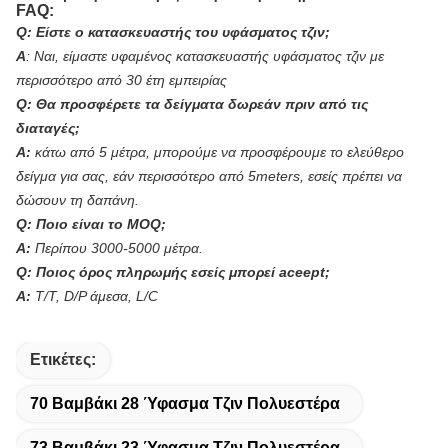
FAQ:
Q: Είστε ο κατασκευαστής του υφάσματος τζιν;
Α
:
Ναι, είμαστε υφαμένος κατασκευαστής υφάσματος τζιν με
περισσότερο από 30 έτη εμπειρίας
Q: Θα προσφέρετε τα δείγματα δωρεάν πριν από τις
διαταγές;
Α:
κάτω από 5 μέτρα, μπορούμε να προσφέρουμε το ελεύθερο
δείγμα για σας, εάν περισσότερο από 5meters, εσείς πρέπει να
δώσουν τη δαπάνη.
Q: Ποιο είναι το MOQ;
Α:
Περίπου 3000-5000 μέτρα.
Q: Ποιος όρος πληρωμής εσείς μπορεί aceept;
Α:
T/T, D/P άμεσα, L/C
Ετικέτες:
70 Βαμβάκι 28 Ύφασμα Τζιν Πολυεστέρα
73 Βαμβάκι 23 Ύφασμα Τζιν Πολυεστέρα