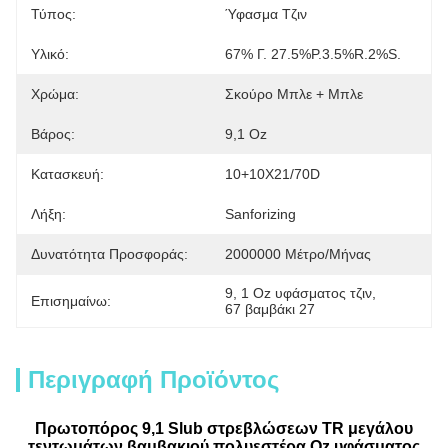
Τύπος:
Ύφασμα Τζιν
Υλικό:
67% Γ. 27.5%P.3.5%R.2%S.
Χρώμα:
Σκούρο Μπλε + Μπλε
Βάρος:
9,1 Oz
Κατασκευή:
10+10X21/70D
Λήξη:
Sanforizing
Δυνατότητα Προσφοράς:
2000000 Μέτρο/μήνας
9
, 
1 Oz υφάσματος τζιν
, 
Επισημαίνω:
67 βαμβάκι 27
Περιγραφή Προϊόντος
Πρωτοπόρος 9,1 Slub στρεβλώσεων TR μεγάλου
τεντωμάτων βαμβακιού πολυεστέρα Oz υφάσματος