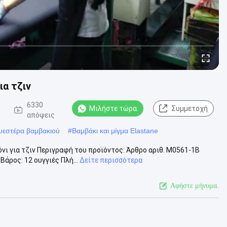
ια τζιν
6330
Μιλήστε τώρα.
Συμμετοχή
απόψεις
υεστέρα βαμβακιού
#
Βαμβάκι και μίγμα Elastane
ι για τζιν Περιγραφή του προϊόντος: Άρθρο αριθ. M0561-1B
άρος: 12 ουγγιές Πλή...
Δείτε περισσότερα
Αφήστε μήνυμα.