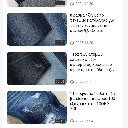
Ύφασμα τζιν τεντωμάτων
00:30
2024-04-20
ύφασμα τζιν με το
τέντωμα κατάλληλο για
τα τζιν γυναικών που
κάνουν 9,9 OZ στο
σκούρο μπλε χρώμα
Ύφασμα τζιν τεντωμάτων
00:43
2025-03-20
11oz των ατόμων
ελαστικό τζιν
υφάσματος λουλακιού
ύφος πρώτης ύλης τζιν
Slubby κατασκευασμένο
λεπτό
Ύφασμα τζιν Spandex πολυεσ
03:01
2022-03-21
τέρα βαμβακιού
11.3 ύφασμα 180cm τζιν
βαμβακιού μιά φορά 100
έξοχο πλάτος 10OE Χ
7OE
Ύφασμα τζιν βαμβακιού 100
00:34
2022-07-24