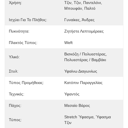
Χρήση:
Τζιν, Τζιν, Παντελόνι, 
Μπουφάν, Παλτό
Ισχύει Για Το Πλήθος:
Γυναίκες, Άνδρες
Πυκνότητα:
Ζητήστε Λεπτομέρειες
Πλεκτός Τύπος:
Weft
Βισκόζη / Πολυεστέρας, 
Υλικό:
Πολυεστέρας / Βαμβάκι
Στυλ:
Υφαίνω Διαγωνίως
Τύπος Προμήθειας:
Κατόπιν Παραγγελίας
Τεχνικές:
Υφαντός
Πάχος:
Μεσαίο Βάρος
Stretch Ύφασμα, Ύφασμα 
Τύπος:
Τζιν