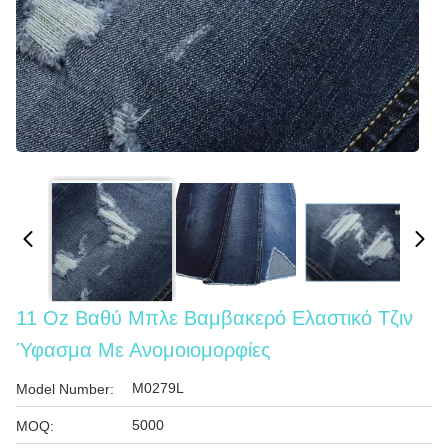
11 Oz Βαθύ Μπλε Βαμβακερό Ελαστικό Τζιν
Ύφασμα Με Ανομοιομορφίες
M0279L
Model Number:
5000
MOQ: