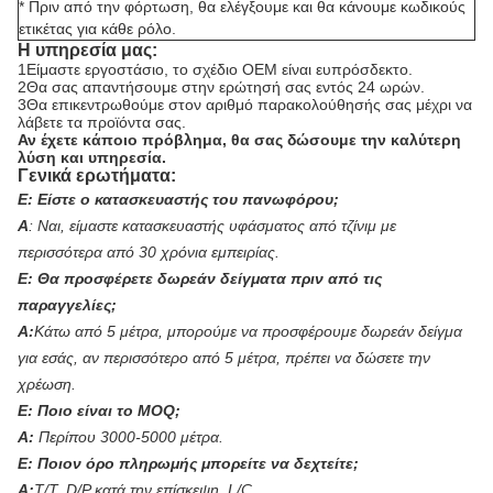
* Πριν από την φόρτωση, θα ελέγξουμε και θα κάνουμε κωδικούς
ετικέτας για κάθε ρόλο.
Η υπηρεσία μας:
1Είμαστε εργοστάσιο, το σχέδιο OEM είναι ευπρόσδεκτο.
2Θα σας απαντήσουμε στην ερώτησή σας εντός 24 ωρών.
3Θα επικεντρωθούμε στον αριθμό παρακολούθησής σας μέχρι να
λάβετε τα προϊόντα σας.
Αν έχετε κάποιο πρόβλημα, θα σας δώσουμε την καλύτερη
λύση και υπηρεσία.
Γενικά ερωτήματα:
Ε:
Είστε ο κατασκευαστής του πανωφόρου;
Α
:
Ναι, είμαστε κατασκευαστής υφάσματος από τζίνιμ με
περισσότερα από 30 χρόνια εμπειρίας.
Ε:
Θα προσφέρετε δωρεάν δείγματα πριν από τις
παραγγελίες;
Α:
Κάτω από 5 μέτρα, μπορούμε να προσφέρουμε δωρεάν δείγμα
για εσάς, αν περισσότερο από 5 μέτρα, πρέπει να δώσετε την
χρέωση.
Ε:
Ποιο είναι το MOQ;
Α:
Περίπου 3000-5000 μέτρα.
Ε:
Ποιον όρο πληρωμής μπορείτε να δεχτείτε;
Α:
T/T, D/P κατά την επίσκεψη, L/C