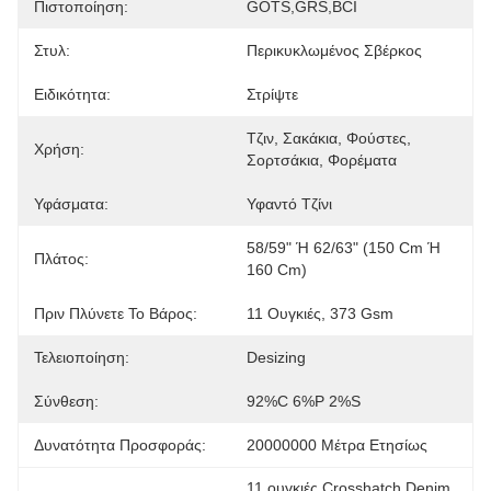
Πιστοποίηση:
GOTS,GRS,BCI
Στυλ:
Περικυκλωμένος Σβέρκος
Ειδικότητα:
Στρίψτε
Τζιν, Σακάκια, Φούστες, 
Χρήση:
Σορτσάκια, Φορέματα
Υφάσματα:
Υφαντό Τζίνι
58/59" Ή 62/63" (150 Cm Ή 
Πλάτος:
160 Cm)
Πριν Πλύνετε Το Βάρος:
11 Ουγκιές, 373 Gsm
Τελειοποίηση:
Desizing
Σύνθεση:
92%C 6%P 2%S
Δυνατότητα Προσφοράς:
20000000 Μέτρα Ετησίως
11 ουγκιές Crosshatch Denim 