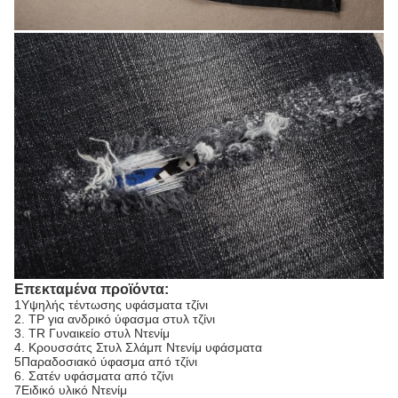
Επεκταμένα προϊόντα:
1Υψηλής τέντωσης υφάσματα τζίνι
2. ΤΡ για ανδρικό ύφασμα στυλ τζίνι
3. TR Γυναικείο στυλ Ντενίμ
4. Κρουσσάτς Στυλ Σλάμπ Ντενίμ υφάσματα
5Παραδοσιακό ύφασμα από τζίνι
6. Σατέν υφάσματα από τζίνι
7Ειδικό υλικό Ντενίμ