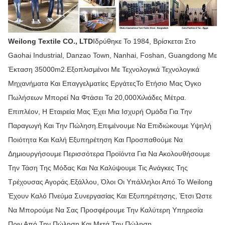
Weilong Textile CO., LTD
Ιδρύθηκε Το 1984, Βρίσκεται Στο
Gaohai Industrial, Danzao Town, Nanhai, Foshan, Guangdong Με
Έκταση 35000m2.Εξοπλισμένοι Με Τεχνολογικά Τεχνολογικά
Μηχανήματα Και Επαγγελματίες ΕργάτεςΤο Ετήσιο Μας Όγκο
Πωλήσεων Μπορεί Να Φτάσει Τα 20,000Χιλιάδες Μέτρα.
Επιπλέον, Η Εταιρεία Μας Έχει Μια Ισχυρή Ομάδα Για Την
Παραγωγή Και Την Πώληση.Επιμένουμε Να Επιδιώκουμε Υψηλή
Ποιότητα Και Καλή Εξυπηρέτηση Και Προσπαθούμε Να
Δημιουργήσουμε Περισσότερα Προϊόντα Για Να Ακολουθήσουμε
Την Τάση Της Μόδας Και Να Καλύψουμε Τις Ανάγκες Της
Τρέχουσας Αγοράς.Εξάλλου, Όλοι Οι Υπάλληλοι Από Το Weilong
Έχουν Καλό Πνεύμα Συνεργασίας Και Εξυπηρέτησης, Έτσι Ώστε
Να Μπορούμε Να Σας Προσφέρουμε Την Καλύτερη Υπηρεσία
Πριν Από Την Πώληση Και Μετά Την Πώληση.