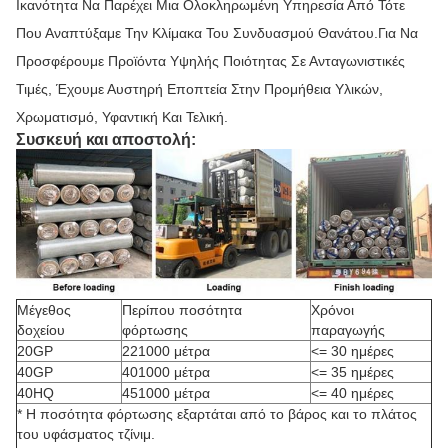
Ικανότητα Να Παρέχει Μια Ολοκληρωμένη Υπηρεσία Από Τότε
Που Αναπτύξαμε Την Κλίμακα Του Συνδυασμού Θανάτου.Για Να
Προσφέρουμε Προϊόντα Υψηλής Ποιότητας Σε Ανταγωνιστικές
Τιμές, Έχουμε Αυστηρή Εποπτεία Στην Προμήθεια Υλικών,
Χρωματισμό, Υφαντική Και Τελική.
Συσκευή και αποστολή:
Μέγεθος
Περίπου ποσότητα
Χρόνοι
δοχείου
φόρτωσης
παραγωγής
20GP
221000 μέτρα
<= 30 ημέρες
40GP
401000 μέτρα
<= 35 ημέρες
40HQ
451000 μέτρα
<= 40 ημέρες
* Η ποσότητα φόρτωσης εξαρτάται από το βάρος και το πλάτος
του υφάσματος τζίνιμ.