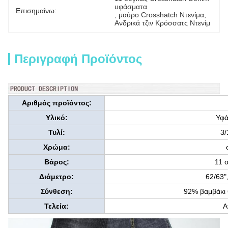
υφάσματα
Επισημαίνω:
, 
μαύρο Crosshatch Ντενίμα
, 
Ανδρικά τζιν Κρόσσατς Ντενίμ
Περιγραφή Προϊόντος
Αριθμός προϊόντος:
Υλικό:
Υφά
Τυλί:
3/
Χρώμα:
Βάρος:
11 
Διάμετρο:
62/63"
Σύνθεση:
92% βαμβάκι
Τελεία:
Α