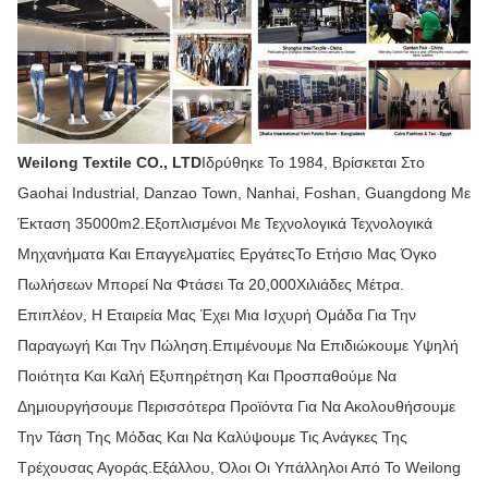
Weilong Textile CO., LTD
Ιδρύθηκε Το 1984, Βρίσκεται Στο
Gaohai Industrial, Danzao Town, Nanhai, Foshan, Guangdong Με
Έκταση 35000m2.Εξοπλισμένοι Με Τεχνολογικά Τεχνολογικά
Μηχανήματα Και Επαγγελματίες ΕργάτεςΤο Ετήσιο Μας Όγκο
Πωλήσεων Μπορεί Να Φτάσει Τα 20,000Χιλιάδες Μέτρα.
Επιπλέον, Η Εταιρεία Μας Έχει Μια Ισχυρή Ομάδα Για Την
Παραγωγή Και Την Πώληση.Επιμένουμε Να Επιδιώκουμε Υψηλή
Ποιότητα Και Καλή Εξυπηρέτηση Και Προσπαθούμε Να
Δημιουργήσουμε Περισσότερα Προϊόντα Για Να Ακολουθήσουμε
Την Τάση Της Μόδας Και Να Καλύψουμε Τις Ανάγκες Της
Τρέχουσας Αγοράς.Εξάλλου, Όλοι Οι Υπάλληλοι Από Το Weilong