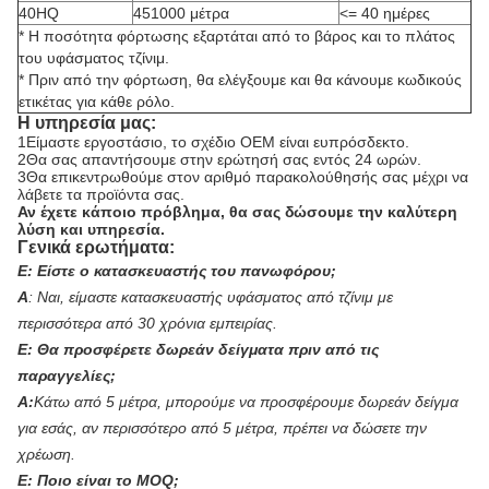
40HQ
451000 μέτρα
<= 40 ημέρες
* Η ποσότητα φόρτωσης εξαρτάται από το βάρος και το πλάτος
του υφάσματος τζίνιμ.
* Πριν από την φόρτωση, θα ελέγξουμε και θα κάνουμε κωδικούς
ετικέτας για κάθε ρόλο.
Η υπηρεσία μας:
1Είμαστε εργοστάσιο, το σχέδιο OEM είναι ευπρόσδεκτο.
2Θα σας απαντήσουμε στην ερώτησή σας εντός 24 ωρών.
3Θα επικεντρωθούμε στον αριθμό παρακολούθησής σας μέχρι να
λάβετε τα προϊόντα σας.
Αν έχετε κάποιο πρόβλημα, θα σας δώσουμε την καλύτερη
λύση και υπηρεσία.
Γενικά ερωτήματα:
Ε:
Είστε ο κατασκευαστής του πανωφόρου;
Α
:
Ναι, είμαστε κατασκευαστής υφάσματος από τζίνιμ με
περισσότερα από 30 χρόνια εμπειρίας.
Ε:
Θα προσφέρετε δωρεάν δείγματα πριν από τις
παραγγελίες;
Α:
Κάτω από 5 μέτρα, μπορούμε να προσφέρουμε δωρεάν δείγμα
για εσάς, αν περισσότερο από 5 μέτρα, πρέπει να δώσετε την
χρέωση.
Ε:
Ποιο είναι το MOQ;