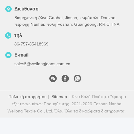
Διεύθυνση
Βιομηχανική ζώνη Gaohai, Jinsha, κωμόπολη Danzao,
περιοχή Nanhai, πόλη Foshan, Guangdong, P.R.CHINA
τηλ
86-757-85418969
E-mail
sales5@weilongjeans.com.cn
Πολιτική απορρήτου
|
Sitemap
| Κίνα Καλό Ποιότητα Ύφασμα
τζιν τεντωμάτων Προμηθευτής. 2021-2026 Foshan Nanhai
Weilong Textile Co., Ltd. Όλα. Όλα τα δικαιώματα διατηρούνται.