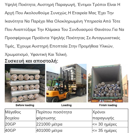
Υψηλή Ποιότητα, Αυστηρή Παραγωγή, Έντιμοι Τρόποι Είναι Η
Αρχή Που Ακολουθούμε Συνεχώς.Η Εταιρεία Μας Έχει Την
Ικανότητα Να Παρέχει Μια Ολοκληρωμένη Υπηρεσία Από Τότε
Που Αναπτύξαμε Την Κλίμακα Του Συνδυασμού Θανάτου.Για Να
Προσφέρουμε Προϊόντα Υψηλής Ποιότητας Σε Ανταγωνιστικές
Τιμές, Έχουμε Αυστηρή Εποπτεία Στην Προμήθεια Υλικών,
Χρωματισμό, Υφαντική Και Τελική.
Συσκευή και αποστολή:
Μέγεθος
Περίπου ποσότητα
Χρόνοι
δοχείου
φόρτωσης
παραγωγής
20GP
221000 μέτρα
<= 30 ημέρες
40GP
401000 μέτρα
<= 35 ημέρες