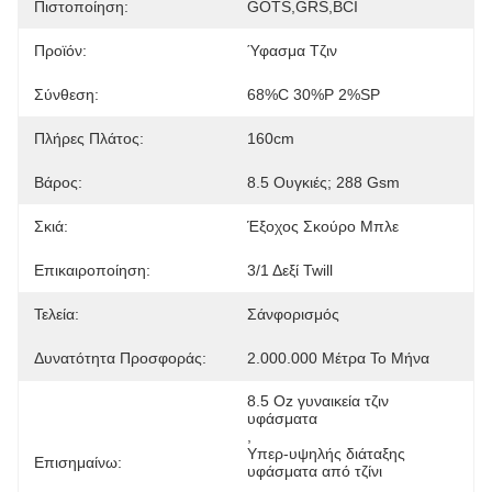
Πιστοποίηση:
GOTS,GRS,BCI
Προϊόν:
Ύφασμα Τζιν
Σύνθεση:
68%C 30%P 2%SP
Πλήρες Πλάτος:
160cm
Βάρος:
8.5 Ουγκιές; 288 Gsm
Σκιά:
Έξοχος Σκούρο Μπλε
Επικαιροποίηση:
3/1 Δεξί Twill
Τελεία:
Σάνφορισμός
Δυνατότητα Προσφοράς:
2.000.000 Μέτρα Το Μήνα
8.5 Oz γυναικεία τζιν 
υφάσματα
, 
Υπερ-υψηλής διάταξης 
Επισημαίνω:
υφάσματα από τζίνι
, 