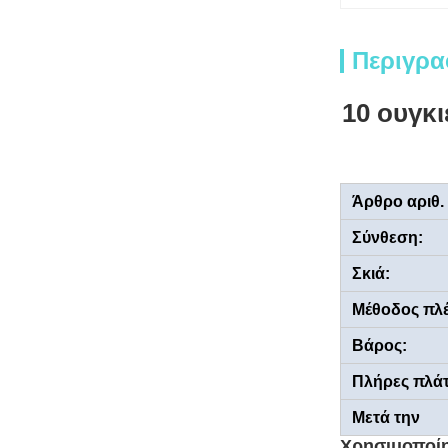
Περιγρα
10 ουγκι
Άρθρο αριθ.
Σύνθεση:
Σκιά:
Μέθοδος πλέ
Βάρος:
Πλήρες πλάτ
Μετά την
ολοκλήρωσ
Χρησιμοποίησ