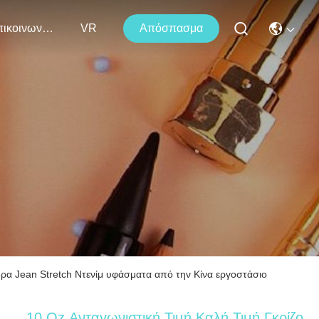
Επικοινωνήστε Μαζί Μας
VR
Απόσπασμα
δρα Jean Stretch Ντενίμ υφάσματα από την Κίνα εργοστάσιο
10 Oz Ανταγωνιστική Τιμή Καλή Τιμή Γκρίζο