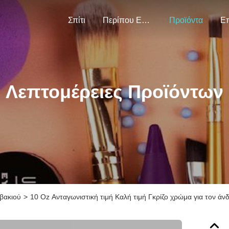
Σπίτι
Περίπου Εμείς
Προϊόντα
Λεπτομέρειες Προϊόντων
βακιού
>
10 Oz Ανταγωνιστική τιμή Καλή τιμή Γκρίζο χρώμα για τον άν