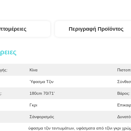
πτομέρειες
Περιγραφή Προϊόντος
ρειες
γής:
Κίνα
Πιστοπ
Ύφασμα Τζιν
Σύνθεσ
:
180cm 70/71'
Βάρος:
Γκρι
Επικαι
Σάνφορισμός
Δυνατό
ύφασμα τζιν τεντωμάτων
, 
υφάσματα από τζίνι γκρι χρώ