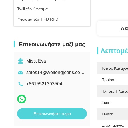
Twill τζιν ύφασμα
Ύφασμα τζιν PFD RFD
Λε
Επικοινωνήστε μαζί μας
Λεπτομέ
Miss. Eva
Τόπος Καταγω
sales14@weilongjeans.com.cn
Προϊόν:
+8615521393504
Πλήρες Πλάτος
Σκιά:
Επικοινωνήστε τώρα
Τελεία:
Επισημαίνω: