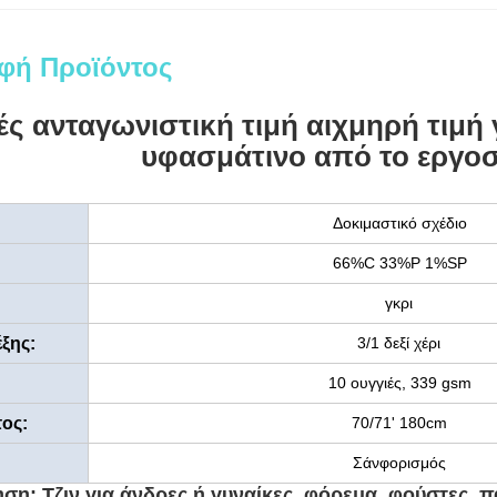
φή Προϊόντος
ές ανταγωνιστική τιμή αιχμηρή τιμή 
υφασμάτινο από το εργοσ
Δοκιμαστικό σχέδιο
66%C 33%P 1%SP
γκρι
ξης:
3/1 δεξί χέρι
10 ουγγιές, 339 gsm
ος:
70/71' 180cm
Σάνφορισμός
η:
η: Τζιν για άνδρες ή γυναίκες, φόρεμα, φούστες, π