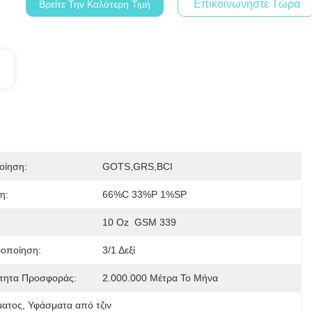
Επικοινωνήστε Τώρα
Βρείτε Την Καλύτερη Τιμή
οίηση:
GOTS,GRS,BCI
η:
66%C 33%P 1%SP
10 Oz  GSM 339
ροποίηση:
3/1 Δεξί
τητα Προσφοράς:
2.000.000 Μέτρα Το Μήνα
ματος
, 
Υφάσματα από τζιν