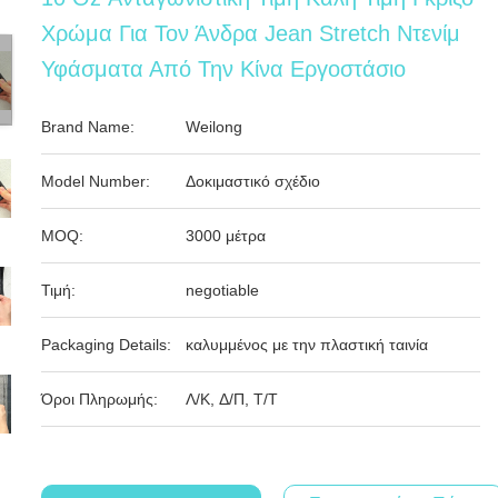
Χρώμα Για Τον Άνδρα Jean Stretch Ντενίμ
Υφάσματα Από Την Κίνα Εργοστάσιο
Brand Name:
Weilong
Model Number:
Δοκιμαστικό σχέδιο
MOQ:
3000 μέτρα
Τιμή:
negotiable
Packaging Details:
καλυμμένος με την πλαστική ταινία
Όροι Πληρωμής:
Λ/Κ, Δ/Π, Τ/Τ