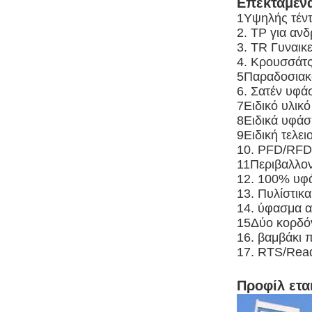
Επεκταμένα
1Υψηλής τέντ
2. ΤΡ για ανδ
3. TR Γυναικε
4. Κρουσσάτς
5Παραδοσιακό
6. Σατέν υφάσ
7Ειδικό υλικό
8Ειδικά υφάσ
9Ειδική τελε
10. PFD/RFD 
11Περιβαλλον
12. 100% υφ
13. Πυλίστικ
14. ύφασμα α
15Δύο κορδόν
16. βαμβάκι 
17. RTS/Read
Προφίλ ετα