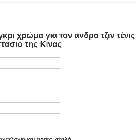
γκρι χρώμα για τον άνδρα τζιν τένις
τάσιο της Κίνας
αντελόνια και σορτς, στολή