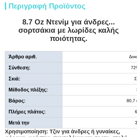
Περιγραφή Προϊόντος
8.7 Oz Ντενίμ για άνδρες...
σορτσάκια με λωρίδες καλής
ποιότητας.
Άρθρο αριθ.
Δοκ
Σύνθεση:
72
Σκιά:
Σ
Μέθοδος πλέξης:
Βάρος:
80,7 
Πλήρες πλάτος:
6
Μετά την
ολοκλήρωση:
Χρησιμοποίηση: Τζιν για άνδρες ή γυναίκες,