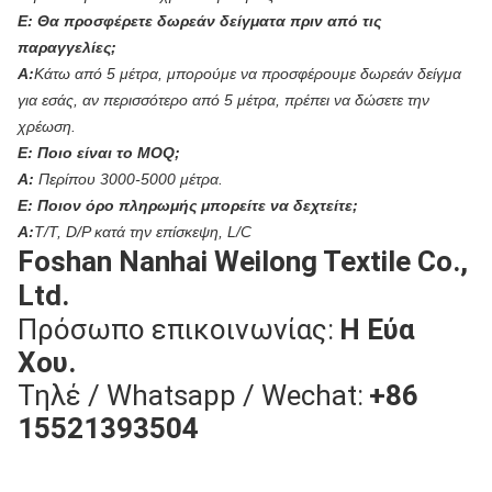
Ε:
Θα προσφέρετε δωρεάν δείγματα πριν από τις
παραγγελίες;
Α:
Κάτω από 5 μέτρα, μπορούμε να προσφέρουμε δωρεάν δείγμα
για εσάς, αν περισσότερο από 5 μέτρα, πρέπει να δώσετε την
χρέωση.
Ε:
Ποιο είναι το MOQ;
Α:
Περίπου 3000-5000 μέτρα.
Ε:
Ποιον όρο πληρωμής μπορείτε να δεχτείτε;
Α:
T/T, D/P κατά την επίσκεψη, L/C
Foshan Nanhai Weilong Textile Co.,
Ltd.
Πρόσωπο επικοινωνίας:
Η Εύα
Χου.
Τηλέ / Whatsapp / Wechat:
+86
15521393504