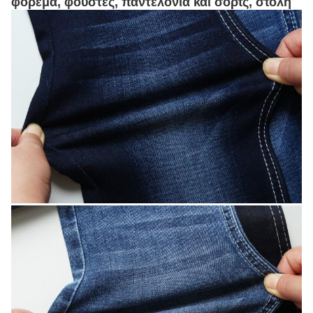
φόρεμα, φούστες, παντελόνια και σορτς, στολή