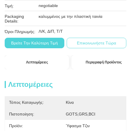
negotiable
Τιμή:
Packaging
καλυμμένος με την πλαστική ταινία
Details:
Λ/Κ, Δ/Π, Τ/Τ
Όροι Πληρωμής:
Βρείτε Την Καλύτερη Τιμή
Επικοινωνήστε Τώρα
Λεπτομέρειες
Περιγραφή Προϊόντος
Λεπτομέρειες
Τόπος Καταγωγής:
Κίνα
Πιστοποίηση:
GOTS,GRS,BCI
Προϊόν:
Ύφασμα Τζιν