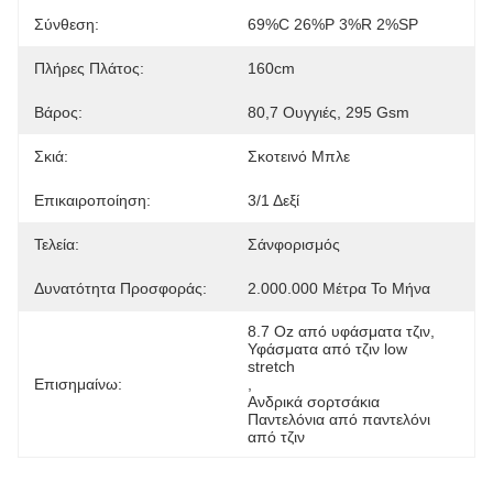
Σύνθεση:
69%C 26%P 3%R 2%SP
Πλήρες Πλάτος:
160cm
Βάρος:
80,7 Ουγγιές, 295 Gsm
Σκιά:
Σκοτεινό Μπλε
Επικαιροποίηση:
3/1 Δεξί
Τελεία:
Σάνφορισμός
Δυνατότητα Προσφοράς:
2.000.000 Μέτρα Το Μήνα
8.7 Oz από υφάσματα τζιν
, 
Υφάσματα από τζιν low 
stretch
Επισημαίνω:
, 
Ανδρικά σορτσάκια 
Παντελόνια από παντελόνι 
από τζιν