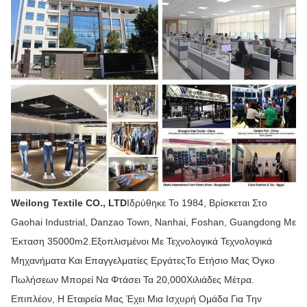
Weilong Textile CO., LTD
Ιδρύθηκε Το 1984, Βρίσκεται Στο
Gaohai Industrial, Danzao Town, Nanhai, Foshan, Guangdong Με
Έκταση 35000m2.Εξοπλισμένοι Με Τεχνολογικά Τεχνολογικά
Μηχανήματα Και Επαγγελματίες ΕργάτεςΤο Ετήσιο Μας Όγκο
Πωλήσεων Μπορεί Να Φτάσει Τα 20,000Χιλιάδες Μέτρα.
Επιπλέον, Η Εταιρεία Μας Έχει Μια Ισχυρή Ομάδα Για Την