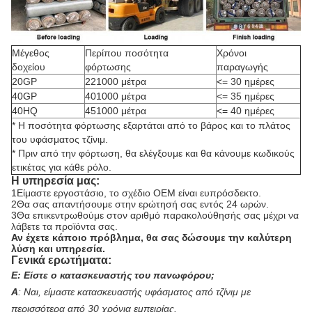
Μέγεθος
Περίπου ποσότητα
Χρόνοι
δοχείου
φόρτωσης
παραγωγής
20GP
221000 μέτρα
<= 30 ημέρες
40GP
401000 μέτρα
<= 35 ημέρες
40HQ
451000 μέτρα
<= 40 ημέρες
* Η ποσότητα φόρτωσης εξαρτάται από το βάρος και το πλάτος
του υφάσματος τζίνιμ.
* Πριν από την φόρτωση, θα ελέγξουμε και θα κάνουμε κωδικούς
ετικέτας για κάθε ρόλο.
Η υπηρεσία μας:
1Είμαστε εργοστάσιο, το σχέδιο OEM είναι ευπρόσδεκτο.
2Θα σας απαντήσουμε στην ερώτησή σας εντός 24 ωρών.
3Θα επικεντρωθούμε στον αριθμό παρακολούθησής σας μέχρι να
λάβετε τα προϊόντα σας.
Αν έχετε κάποιο πρόβλημα, θα σας δώσουμε την καλύτερη
λύση και υπηρεσία.
Γενικά ερωτήματα:
Ε:
Είστε ο κατασκευαστής του πανωφόρου;
Α
:
Ναι, είμαστε κατασκευαστής υφάσματος από τζίνιμ με
περισσότερα από 30 χρόνια εμπειρίας.