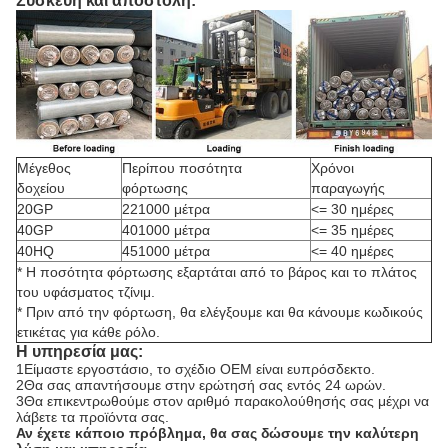
Συσκευή και αποστολή:
Μέγεθος
Περίπου ποσότητα
Χρόνοι
δοχείου
φόρτωσης
παραγωγής
20GP
221000 μέτρα
<= 30 ημέρες
40GP
401000 μέτρα
<= 35 ημέρες
40HQ
451000 μέτρα
<= 40 ημέρες
* Η ποσότητα φόρτωσης εξαρτάται από το βάρος και το πλάτος
του υφάσματος τζίνιμ.
* Πριν από την φόρτωση, θα ελέγξουμε και θα κάνουμε κωδικούς
ετικέτας για κάθε ρόλο.
Η υπηρεσία μας:
1Είμαστε εργοστάσιο, το σχέδιο OEM είναι ευπρόσδεκτο.
2Θα σας απαντήσουμε στην ερώτησή σας εντός 24 ωρών.
3Θα επικεντρωθούμε στον αριθμό παρακολούθησής σας μέχρι να
λάβετε τα προϊόντα σας.
Αν έχετε κάποιο πρόβλημα, θα σας δώσουμε την καλύτερη