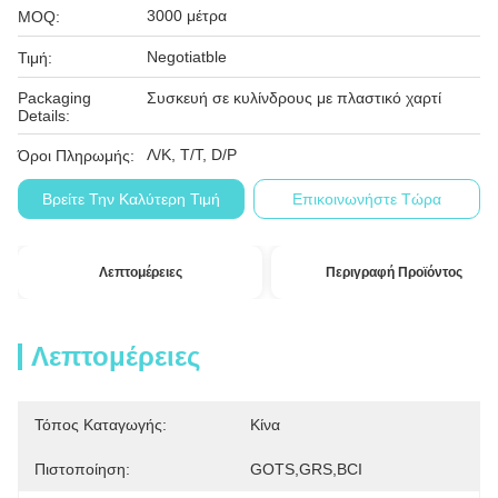
3000 μέτρα
MOQ:
Negotiatble
Τιμή:
Packaging
Συσκευή σε κυλίνδρους με πλαστικό χαρτί
Details:
Λ/Κ, Τ/Τ, D/P
Όροι Πληρωμής:
Βρείτε Την Καλύτερη Τιμή
Επικοινωνήστε Τώρα
Λεπτομέρειες
Περιγραφή Προϊόντος
Λεπτομέρειες
Τόπος Καταγωγής:
Κίνα
Πιστοποίηση:
GOTS,GRS,BCI