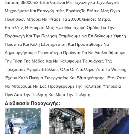
Έκταση 35000m2.Εξοπλισμένοι Με Τεχνολογικά Τεχνολογικά
Μηχανήματα Και Επαγγελματίες ΕργάτεςΤο Ετήσιο Μας Όγκο
Πωλήσεων Μπορεί Να Φτάσει Τα 20,000Χιλιάδες Μέτρα.
Επιπλέον, Η Εταιρεία Μας Έχει Μια Ισχυρή Ομάδα Για Την
Παραγωγή Και Την Πώληση.Επιμένουμε Να Επιδιώκουμε Υψηλή
Ποιότητα Και Καλή Εξυπηρέτηση Και Προσπαθούμε Να
Δημιουργήσουμε Περισσότερα Προϊόντα Για Να Ακολουθήσουμε
Την Τάση Της Μόδας Και Να Καλύψουμε Τις Ανάγκες Της
Τρέχουσας Αγοράς.Εξάλλου, Όλοι Οι Υπάλληλοι Από Το Weilong
Έχουν Καλό Πνεύμα Συνεργασίας Και Εξυπηρέτησης, Έτσι Ώστε
Να Μπορούμε Να Σας Προσφέρουμε Την Καλύτερη Υπηρεσία
Πριν Από Την Πώληση Και Μετά Την Πώληση.
:
Διαδικασία Παραγωγής