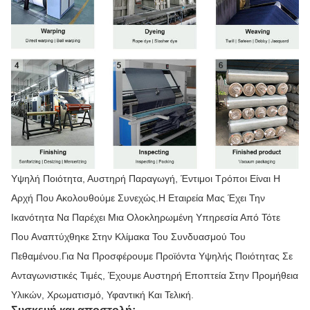
Υψηλή Ποιότητα, Αυστηρή Παραγωγή, Έντιμοι Τρόποι Είναι Η
Αρχή Που Ακολουθούμε Συνεχώς.Η Εταιρεία Μας Έχει Την
Ικανότητα Να Παρέχει Μια Ολοκληρωμένη Υπηρεσία Από Τότε
Που Αναπτύχθηκε Στην Κλίμακα Του Συνδυασμού Του
Πεθαμένου.Για Να Προσφέρουμε Προϊόντα Υψηλής Ποιότητας Σε
Ανταγωνιστικές Τιμές, Έχουμε Αυστηρή Εποπτεία Στην Προμήθεια
Υλικών, Χρωματισμό, Υφαντική Και Τελική.