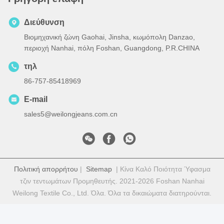
Διεύθυνση
Βιομηχανική ζώνη Gaohai, Jinsha, κωμόπολη Danzao,
περιοχή Nanhai, πόλη Foshan, Guangdong, P.R.CHINA
τηλ
86-757-85418969
E-mail
sales5@weilongjeans.com.cn
Πολιτική απορρήτου
|
Sitemap
| Κίνα Καλό Ποιότητα Ύφασμα
τζιν τεντωμάτων Προμηθευτής. 2021-2026 Foshan Nanhai
Weilong Textile Co., Ltd. Όλα. Όλα τα δικαιώματα διατηρούνται.