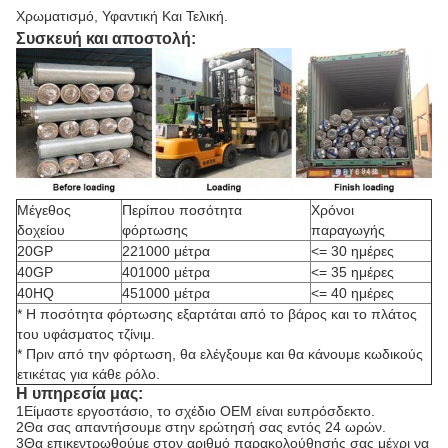
Χρωματισμό, Υφαντική Και Τελική.
Συσκευή και αποστολή:
Μέγεθος
Περίπου ποσότητα
Χρόνοι
δοχείου
φόρτωσης
παραγωγής
20GP
221000 μέτρα
<= 30 ημέρες
40GP
401000 μέτρα
<= 35 ημέρες
40HQ
451000 μέτρα
<= 40 ημέρες
* Η ποσότητα φόρτωσης εξαρτάται από το βάρος και το πλάτος
του υφάσματος τζίνιμ.
* Πριν από την φόρτωση, θα ελέγξουμε και θα κάνουμε κωδικούς
ετικέτας για κάθε ρόλο.
Η υπηρεσία μας:
1Είμαστε εργοστάσιο, το σχέδιο OEM είναι ευπρόσδεκτο.
2Θα σας απαντήσουμε στην ερώτησή σας εντός 24 ωρών.
3Θα επικεντρωθούμε στον αριθμό παρακολούθησής σας μέχρι να