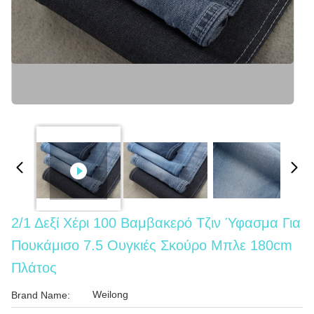
2/1 Δεξί Χέρι 100 Βαμβακερό Τζιν Ύφασμα Για
Πουκάμισο 7.5 Ουγκιές Σκούρο Μπλε 180cm
Πλάτος
Weilong
Brand Name: