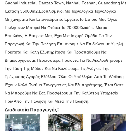
Gaohai Industrial, Danzao Town, Nanhai, Foshan, Guangdong Με
Έκταση 35000m2.Εξοπλισμένοι Με Τεχνολογικά Τεχνολογικά
Μηχανήματα Και Επαγγελματίες ΕργάτεςΤο Ετήσιο Μας Όγκο
Πωλήσεων Μπορεί Να Φτάσει Τα 20,000Χιλιάδες Μέτρα.
Επιπλέον, Η Εταιρεία Μας Έχει Μια Ισχυρή Ομάδα Για Την
Παραγωγή Και Την Πώληση.Επιμένουμε Να Επιδιώκουμε Υψηλή
Ποιότητα Και Καλή Εξυπηρέτηση Και Προσπαθούμε Να
Δημιουργήσουμε Περισσότερα Προϊόντα Για Να Ακολουθήσουμε
Την Τάση Της Μόδας Και Να Καλύψουμε Τις Ανάγκες Της
Τρέχουσας Αγοράς.Εξάλλου, Όλοι Οι Υπάλληλοι Από Το Weilong
Έχουν Καλό Πνεύμα Συνεργασίας Και Εξυπηρέτησης, Έτσι Ώστε
Να Μπορούμε Να Σας Προσφέρουμε Την Καλύτερη Υπηρεσία
Πριν Από Την Πώληση Και Μετά Την Πώληση.
:
Διαδικασία Παραγωγής