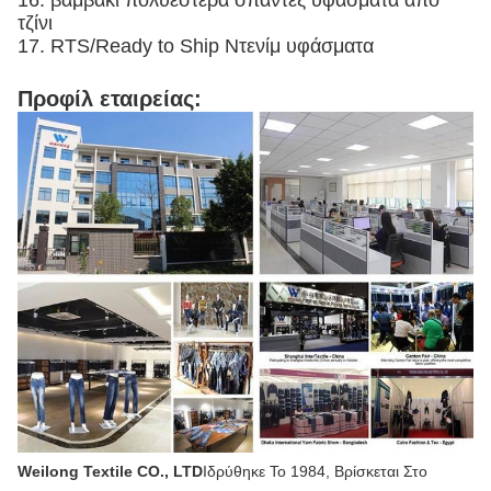
16. βαμβάκι πολυεστέρα σπάντεξ υφάσματα από
τζίνι
17. RTS/Ready to Ship Ντενίμ υφάσματα
Προφίλ εταιρείας:
Weilong Textile CO., LTD
Ιδρύθηκε Το 1984, Βρίσκεται Στο