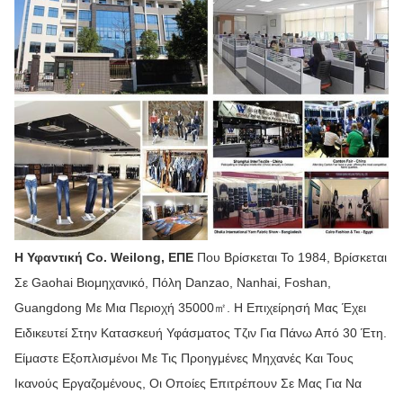
Η Υφαντική Co. Weilong, ΕΠΕ
Που Βρίσκεται Το 1984, Βρίσκεται
Σε Gaohai Βιομηχανικό, Πόλη Danzao, Nanhai, Foshan,
Guangdong Με Μια Περιοχή 35000㎡. Η Επιχείρησή Μας Έχει
Ειδικευτεί Στην Κατασκευή Υφάσματος Τζιν Για Πάνω Από 30 Έτη.
Είμαστε Εξοπλισμένοι Με Τις Προηγμένες Μηχανές Και Τους
Ικανούς Εργαζομένους, Οι Οποίες Επιτρέπουν Σε Μας Για Να