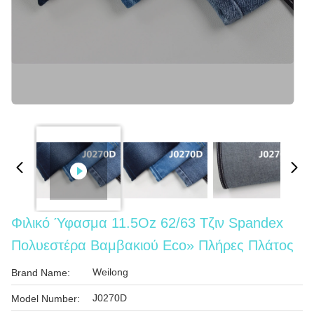
Φιλικό Ύφασμα 11.5Oz 62/63 Τζιν Spandex
Πολυεστέρα Βαμβακιού Eco» Πλήρες Πλάτος
Weilong
Brand Name:
J0270D
Model Number: