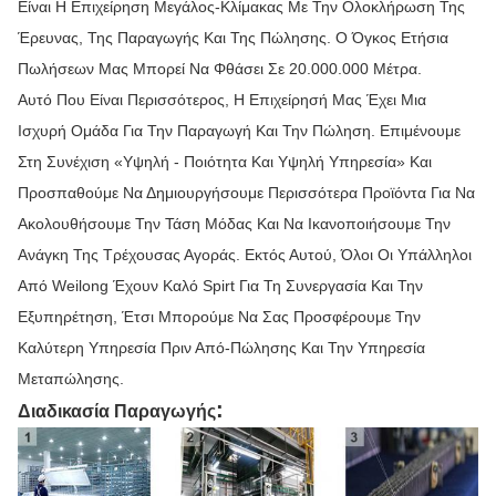
Είναι Η Επιχείρηση Μεγάλος-Κλίμακας Με Την Ολοκλήρωση Της
Έρευνας, Της Παραγωγής Και Της Πώλησης. Ο Όγκος Ετήσια
Πωλήσεων Μας Μπορεί Να Φθάσει Σε 20.000.000 Μέτρα.
Αυτό Που Είναι Περισσότερος, Η Επιχείρησή Μας Έχει Μια
Ισχυρή Ομάδα Για Την Παραγωγή Και Την Πώληση. Επιμένουμε
Στη Συνέχιση «υψηλή - Ποιότητα Και Υψηλή Υπηρεσία» Και
Προσπαθούμε Να Δημιουργήσουμε Περισσότερα Προϊόντα Για Να
Ακολουθήσουμε Την Τάση Μόδας Και Να Ικανοποιήσουμε Την
Ανάγκη Της Τρέχουσας Αγοράς. Εκτός Αυτού, Όλοι Οι Υπάλληλοι
Από Weilong Έχουν Καλό Spirt Για Τη Συνεργασία Και Την
Εξυπηρέτηση, Έτσι Μπορούμε Να Σας Προσφέρουμε Την
Καλύτερη Υπηρεσία Πριν Από-Πώλησης Και Την Υπηρεσία
Μεταπώλησης.
:
Διαδικασία Παραγωγής