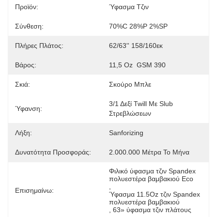
Προϊόν:
Ύφασμα Τζιν
Σύνθεση:
70%C 28%P 2%SP
Πλήρες Πλάτος:
62/63'' 158/160εκ
Βάρος:
11,5 Oz  GSM 390
Σκιά:
Σκούρο Μπλε
3/1 Δεξί Twill Με Slub 
Ύφανση:
Στρεβλώσεων
Λήξη:
Sanforizing
Δυνατότητα Προσφοράς:
2.000.000 Μέτρα Το Μήνα
Φιλικό ύφασμα τζιν Spandex 
πολυεστέρα βαμβακιού Eco
, 
Επισημαίνω:
Ύφασμα 11.5Oz τζιν Spandex 
πολυεστέρα βαμβακιού
, 
63» ύφασμα τζιν πλάτους