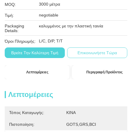
3000 μέτρα
MOQ:
negotiable
Τιμή:
Packaging
καλυμμένος με την πλαστική ταινία
Details:
L/C, D/P, T/T
Όροι Πληρωμής:
Βρείτε Την Καλύτερη Τιμή
Επικοινωνήστε Τώρα
Λεπτομέρειες
Περιγραφή Προϊόντος
Λεπτομέρειες
Τόπος Καταγωγής:
ΚΙΝΑ
Πιστοποίηση:
GOTS,GRS,BCI