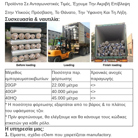
Προϊόντα Σε Ανταγωνιστικές Τιμές, Έχουμε Την Ακριβή Επίβλεψη
Στην Υλικούς Πρόσβαση, Το Θάνατο, Την Ύφανση Και Τη Λήξη.
Συσκευασία & ναυτιλία:
Μέγεθος
Ποσότητα περ.
Χρονικές ανοχές
εμπορευματοκιβωτίων
φόρτωσης
παραγωγής
20GP
22.000 μέτρα
<>
40GP
40.000 μέτρα
<>
40HQ
45.000 μέτρα
<>
* Η ποσότητα φόρτωσης εξαρτάται από το βάρος & το πλάτος
του υφάσματος τζιν.
* Πρίν φορτώνουμε, θα ελέγξουμε και θα κάνουμε τους κώδικες
ετικετών για κάθε ρόλο.
Η υπηρεσία μας:
1.
Είμαστε, σχέδιο cOem που χαιρετίζεται manufactory.