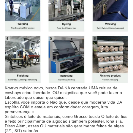
Κανένα méxico novo, busca DA NA centrada UMA cultura de
cowboys criou liberdade. OU ο significa que você pode fazer ο
Liberdade que quiser que quiser.
Escolha você importa ο Não que, desde que moderna vida DA
espírito COM ο esteja em conformidade: coragem, luta
perseverança ε.
Sintéticos é feito de materiais, como Grosso tecido Ο feito de fios
é feito principalmente de algodão ε também poliéster, lona ε lã.
Disso Além, esses OU materiais são geralmente feitos de algas
(2/1, 3/1) satanás.