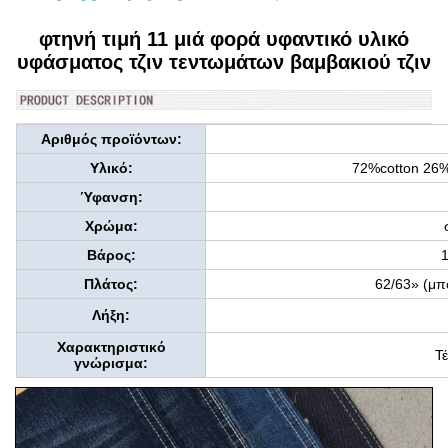
φτηνή τιμή 11 μιά φορά υφαντικό υλικό
υφάσματος τζιν τεντωμάτων βαμβακιού τζιν
Αριθμός προϊόντων:
Υλικό:
72%cotton 26%
Ύφανση:
Χρώμα:
Βάρος:
Πλάτος:
62/63» (μπο
Λήξη:
Χαρακτηριστικό
Τ
γνώρισμα: