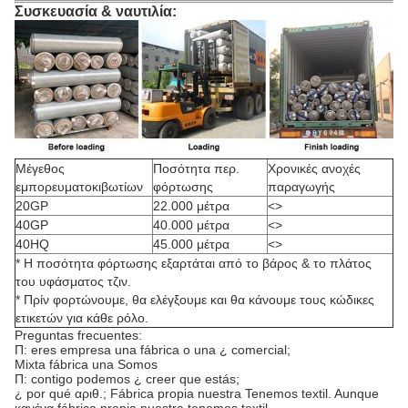
Συσκευασία & ναυτιλία:
Μέγεθος
Ποσότητα περ.
Χρονικές ανοχές
εμπορευματοκιβωτίων
φόρτωσης
παραγωγής
20GP
22.000 μέτρα
<>
40GP
40.000 μέτρα
<>
40HQ
45.000 μέτρα
<>
* Η ποσότητα φόρτωσης εξαρτάται από το βάρος & το πλάτος
του υφάσματος τζιν.
* Πρίν φορτώνουμε, θα ελέγξουμε και θα κάνουμε τους κώδικες
ετικετών για κάθε ρόλο.
Preguntas frecuentes:
Π: eres empresa una fábrica ο una ¿ comercial;
Mixta fábrica una Somos
Π: contigo podemos ¿ creer que estás;
¿ por qué αριθ.; Fábrica propia nuestra Tenemos textil. Aunque
κανένα fábrica propia nuestra tenemos textil,