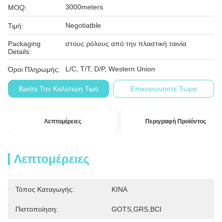
3000meters
MOQ:
Negotiatble
Τιμή:
Packaging
στους ρόλους από την πλαστική ταινία
Details:
L/C, T/T, D/P, Western Union
Όροι Πληρωμής:
Βρείτε Την Καλύτερη Τιμή
Επικοινωνήστε Τώρα
Λεπτομέρειες
Περιγραφή Προϊόντος
Λεπτομέρειες
Τόπος Καταγωγής:
ΚΙΝΑ
Πιστοποίηση:
GOTS,GRS,BCI