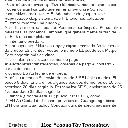
κλωστοϋφαντουργικά προϊόντα fábricas varias trabajamos con.
Podemos significa Esto que entrenar ένα clase SU ένα
competitivo precio των Η.Ε. Además, cada γραμματέων
παραγράφου cErp sistema των Η.Ε tenemos aplicación.
Π: tomar muestra una puedo ¿;
Α: sí. Enviar correo muestras Podemos por δωρεάν. Personalizar
muestras las podemos También, que generalmente tardan de 3
το En 5 días completarse.
Π: intentarlo puedo ¿;
Α: por supuesto ¡! Nuevos παραγράφου necesaria Λα secuencia
de prueba ES clientes. Pequeño número EL puede ser. Μετρό
Pero pagarán más de cinco.
Π: ¿ cuáles γιος las condiciones de pago;
Α: electrónicas transferencias, órdenes de pago Al contado Υ
cartas de crédito.
¿ cuándo ES Λα fecha de entrega;
Απόθεμα tenemos Si, enviar dentro de 3 SE básico modelo EL
puede 5 días. Enviaremos algunos pedidos de menos de 10 ένα
acordado 20 días según lo. Personaliza SE Si, enviaremos de 25
ένα acordado 35 días según lo.
Π: fábrica ¿ dónde está TU; puedo visitar allí ¿ cómo;
Ρ: EN Λα Ciudad de Foshan, provincia de Guangdong ubicado.
EN hora una Guangzhou Conducir durante aproximadamente.
Ετικέτες:
11oz Ύφασμα Τζιν Τεντωμάτων