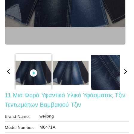
11 Μιά Φορά Υφαντικό Υλικό Υφάσματος Τζιν
Τεντωμάτων Βαμβακιού Τζιν
weilong
Brand Name:
M0471A
Model Number: