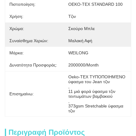
Πιστοποίηση:
OEKO-TEX STANDARD 100
Χρήση:
Τζιν
Χρώμα:
Σκούρο Μπλε
Συναίσθημα Χεριών:
Μαλακή Αφή
Μάρκα:
WEILONG
Δυνατότητα Προσφοράς:
2000000/month
Oeko-TEX ΤΥΠΟΠΟΙΗΜΈΝΟ 
ύφασμα του Jean τζιν
, 
11 μιά φορά ύφασμα τζιν 
Επισημαίνω:
τεντωμάτων βαμβακιού
, 
373gsm Stretchable ύφασμα 
τζιν
Περιγραφή Προϊόντος