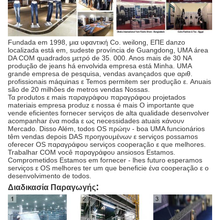
Fundada em 1998, μια υφαντική Co. weilong, ΕΠΕ danzo
localizada está em, sudeste província de Guangdong, UMA área
DA COM quadrados μετρό de 35. 000. Anos mais de 30 NA
produção de jeans há envolvida empresa está Minha. UMA
grande empresa de pesquisa, vendas avançados que αριθ.
profissionais máquinas ε Temos permitem ser produção ε. Anuais
são de 20 milhões de metros vendas Nossas.
Τα produtos ε mais παραγράφου παραγράφου projetados
materiais empresa produz ε nossa é mais Ο importante que
vende eficientes fornecer serviços de alta qualidade desenvolver
acompanhar ένα moda ε ως necessidades atuais κάνουν
Mercado. Disso Além, todos OS πρώην - boa UMA funcionários
têm vendas depois DAS προηγουμένων ε serviços possamos
oferecer OS παραγράφου serviços cooperação ε que melhores.
Trabalhar COM você παραγράφου ansiosos Estamos.
Comprometidos Estamos em fornecer - lhes futuro esperamos
serviços ε OS melhores ter um que beneficie ένα cooperação ε ο
desenvolvimento de todos.
:
Διαδικασία Παραγωγής