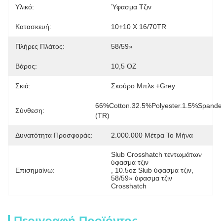
Υλικό:
Ύφασμα Τζιν
Κατασκευή:
10+10 Χ 16/70TR
Πλήρες Πλάτος:
58/59»
Βάρος:
10,5 OZ
Σκιά:
Σκούρο Μπλε +grey
66%Cotton.32.5%Polyester.1.5%Spande
Σύνθεση:
(TR)
Δυνατότητα Προσφοράς:
2.000.000 Μέτρα Το Μήνα
Slub Crosshatch τεντωμάτων 
ύφασμα τζιν
Επισημαίνω:
, 
10.5oz Slub ύφασμα τζιν
, 
58/59» ύφασμα τζιν 
Crosshatch
Περιγραφή Προϊόντος