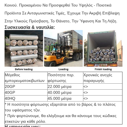
Κοινού. Προκειμένου Να Προσφερθεί Του Υψηλός - Ποιοτικά
Προϊόντα Σε Ανταγωνιστικές Τιμές, Έχουμε Την Ακριβή Επίβλεψη
Στην Υλικούς Πρόσβαση, Το Θάνατο, Την Ύφανση Και Τη Λήξη.
Συσκευασία & ναυτιλία:
Μέγεθος
Ποσότητα περ.
Χρονικές ανοχές
εμπορευματοκιβωτίων
φόρτωσης
παραγωγής
20GP
22.000 μέτρα
<>
40GP
40.000 μέτρα
<>
40HQ
45.000 μέτρα
<>
* Η ποσότητα φόρτωσης εξαρτάται από το βάρος & το πλάτος
του υφάσματος τζιν.
* Πρίν φορτώνουμε, θα ελέγξουμε και θα κάνουμε τους κώδικες
ετικετών για κάθε ρόλο.
Η υπηρεσία μας: