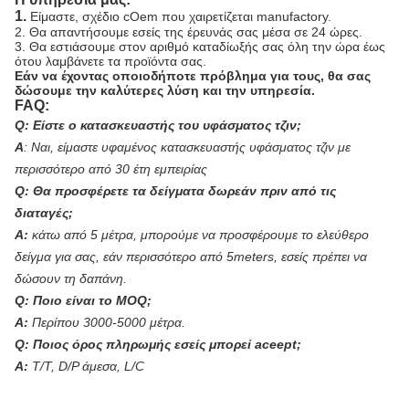
1.
Είμαστε, σχέδιο cOem που χαιρετίζεται manufactory.
2. Θα απαντήσουμε εσείς της έρευνάς σας μέσα σε 24 ώρες.
3. Θα εστιάσουμε στον αριθμό καταδίωξής σας όλη την ώρα έως
ότου λαμβάνετε τα προϊόντα σας.
Εάν να έχοντας οποιοδήποτε πρόβλημα για τους, θα σας
δώσουμε την καλύτερες λύση και την υπηρεσία.
FAQ:
Q: Είστε ο κατασκευαστής του υφάσματος τζιν;
Α
:
Ναι, είμαστε υφαμένος κατασκευαστής υφάσματος τζιν με
περισσότερο από 30 έτη εμπειρίας
Q: Θα προσφέρετε τα δείγματα δωρεάν πριν από τις
διαταγές;
Α:
κάτω από 5 μέτρα, μπορούμε να προσφέρουμε το ελεύθερο
δείγμα για σας, εάν περισσότερο από 5meters, εσείς πρέπει να
δώσουν τη δαπάνη.
Q: Ποιο είναι το MOQ;
Α:
Περίπου 3000-5000 μέτρα.
Q: Ποιος όρος πληρωμής εσείς μπορεί aceept;
Α:
T/T, D/P άμεσα, L/C