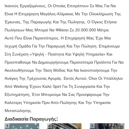
Ικανούς Εργαζομένους, Οι Οποίες Επιτρέπουν Σε Μας Για Να
Είναι Η Επιχείρηση Μεγάλος-Κλίμακας Με Την Ολοκλήρωση Της
Έρευνας, Της Παραγωγής Και Της Πώλησης. Ο Όγκος Ετήσια
Πωλήσεων Μας Μπορεί Να Φθάσει Σε 20.000.000 Μέτρα.
Αυτό Που Είναι Περισσότερος, Η Επιχείρησή Μας Έχει Μια
Ισχυρή Ομάδα Για Την Παραγωγή Και Την Πώληση. Επιμένουμε
Στη Συνέχιση «υψηλή - Ποιότητα Και Υψηλή Υπηρεσία» Και
Προσπαθούμε Να Δημιουργήσουμε Περισσότερα Προϊόντα Για Να
Ακολουθήσουμε Την Τάση Μόδας Και Να Ικανοποιήσουμε Την
Ανάγκη Της Τρέχουσας Αγοράς. Εκτός Αυτού, Όλοι Οι Υπάλληλοι
Από Weilong Έχουν Καλό Spirt Για Τη Συνεργασία Και Την
Εξυπηρέτηση, Έτσι Μπορούμε Να Σας Προσφέρουμε Την
Καλύτερη Υπηρεσία Πριν Από-Πώλησης Και Την Υπηρεσία
Μεταπώλησης.
:
Διαδικασία Παραγωγής