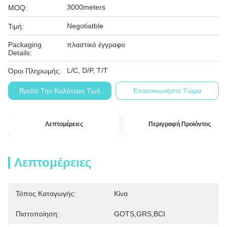
3000meters
MOQ:
Negotiatble
Τιμή:
Packaging
πλαστικό έγγραφο
Details:
L/C, D/P, T/T
Όροι Πληρωμής:
Βρείτε Την Καλύτερη Τιμή
Επικοινωνήστε Τώρα
Λεπτομέρειες
Περιγραφή Προϊόντος
Λεπτομέρειες
Τόπος Καταγωγής:
Κίνα
Πιστοποίηση:
GOTS,GRS,BCI