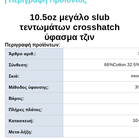
10.5oz μεγάλο slub
τεντωμάτων crosshatch
ύφασμα τζιν
Περιγραφή προϊόντων:
Άρθρο αριθ.:
66%Cotton.32.5%
Σύνθεση:
σκο
Σκιά:
3/
Μέθοδος ύφανσης:
Βάρος:
Πλήρες πλάτος:
10
Κατασκευή:
Μετα-λήξη: