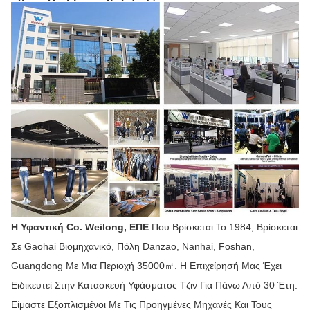
Η Υφαντική Co. Weilong, ΕΠΕ
Που Βρίσκεται Το 1984, Βρίσκεται
Σε Gaohai Βιομηχανικό, Πόλη Danzao, Nanhai, Foshan,
Guangdong Με Μια Περιοχή 35000㎡. Η Επιχείρησή Μας Έχει
Ειδικευτεί Στην Κατασκευή Υφάσματος Τζιν Για Πάνω Από 30 Έτη.
Είμαστε Εξοπλισμένοι Με Τις Προηγμένες Μηχανές Και Τους