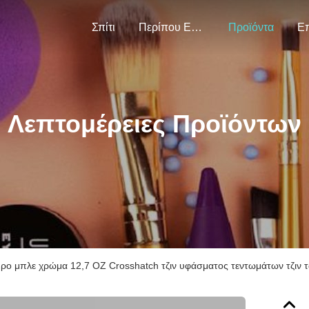
Σπίτι
Περίπου Εμείς
Προϊόντα
Λεπτομέρειες Προϊόντων
ρο μπλε χρώμα 12,7 OZ Crosshatch τζιν υφάσματος τεντωμάτων τζιν 