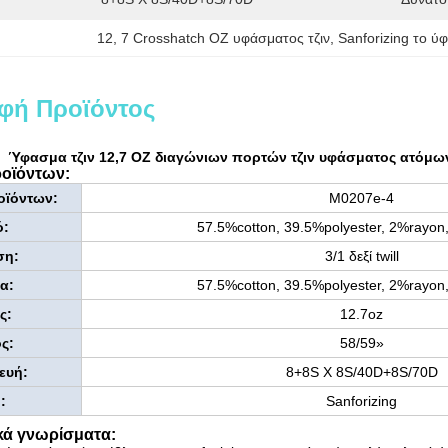
12
, 
7 Crosshatch OZ υφάσματος τζιν
, 
Sanforizing το ύ
φή Προϊόντος
Ύφασμα τζιν 12,7 OZ διαγώνιων πορτών τζιν υφάσματος ατόμω
οϊόντων:
οϊόντων:
M0207e-4
ό:
57.5%cotton, 39.5%polyester, 2%rayo
ση:
3/1 δεξί twill
α:
57.5%cotton, 39.5%polyester, 2%rayo
ς:
12.7oz
ς:
58/59»
ευή:
8+8S Χ 8S/40D+8S/70D
:
Sanforizing
κά γνωρίσματα: