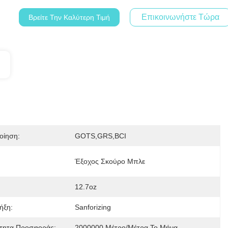
Επικοινωνήστε Τώρα
Βρείτε Την Καλύτερη Τιμή
οίηση:
GOTS,GRS,BCI
:
Έξοχος Σκούρο Μπλε
12.7oz
ήξη:
Sanforizing
τητα Προσφοράς:
2000000 Μέτρο/μέτρα Το Μήνα