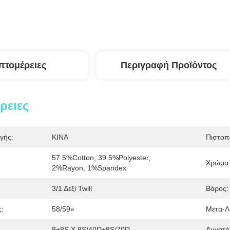
πτομέρειες
Περιγραφή Προϊόντος
ρειες
γής:
ΚΙΝΑ
Πιστοπ
57.5%cotton, 39.5%polyester, 
Χρώμα
2%rayon, 1%spandex
3/1 Δεξί Twill
Βάρος:
:
58/59»
Μετα-Λ
8+8S Χ 8S/40D+8S/70D
Δυνατό