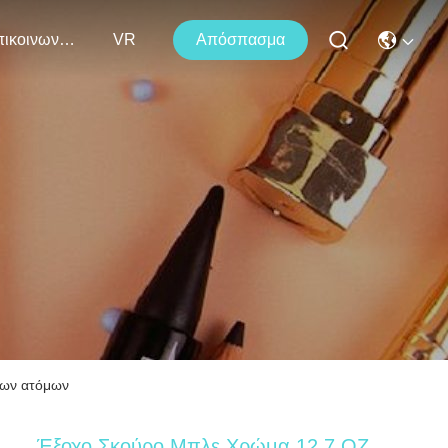
Επικοινωνήστε Μαζί Μας
VR
Απόσπασμα
των ατόμων
Έξοχο Σκούρο Μπλε Χρώμα 12,7 OZ