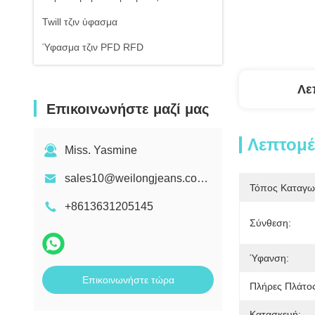
Twill τζιν ύφασμα
Ύφασμα τζιν PFD RFD
Λε
Επικοινωνήστε μαζί μας
Λεπτομέ
Miss. Yasmine
sales10@weilongjeans.com.cn
Τόπος Καταγω
+8613631205145
Σύνθεση:
Ύφανση:
Επικοινωνήστε τώρα
Πλήρες Πλάτος
Κατασκευή: