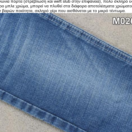
ώνια πόρτα (στρέβλωση και weft slub στην επιφάνεια), πολύ σκληρό ύφ
ύρο μπλε χρώμα, μπορεί να πλυθεί στα διάφορα αποτελέσματα χρώματο
 βαρών ποιότητα, σκληρό χέρι που αισθάνεται με το μικρό τέντωμα.