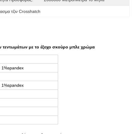
φασμα τζιν Crosshatch
ν τεντωμάτων με το έξοχο σκούρο μπλε χρώμα
n, 1%spandex
n, 1%spandex