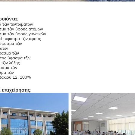
ροϊόντα:
 τζιν τεντωμάτων
ασμα τζιν ύφους ατόμων
σμα τζιν ύφους γυναικών
tch ύφασμα τζιν ύφους
ύφασμα τζιν
ατέν
φασμα τζιν
ντας ύφασμα τζιν
 τζιν λήξης
σμα τζιν
μα τζιν
βακιού 12. 100%
 επιχείρησης: