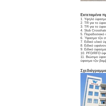
Εκτεταμένα π
1.
Υψηλό ύφασμα
2. TR για το ύφ
3. TR για το ύφα
4. Slub Crossha
5. Παραδοσιακό 
6. Ύφασμα τζιν σ
7. Ειδικό υλικό ύ
8. Ειδικό υφαίνο
9. Ειδικό ύφασμα
10. PFD/RFD ύφα
11. Βιώσιμο ύφασ
ύφασμα τζιν βαμ
Σχεδιάγραμμα