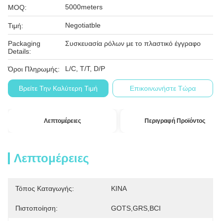
5000meters
MOQ:
Negotiatble
Τιμή:
Packaging
Συσκευασία ρόλων με το πλαστικό έγγραφο
Details:
L/C, T/T, D/P
Όροι Πληρωμής:
Βρείτε Την Καλύτερη Τιμή
Επικοινωνήστε Τώρα
Λεπτομέρειες
Περιγραφή Προϊόντος
Λεπτομέρειες
Τόπος Καταγωγής:
ΚΙΝΑ
Πιστοποίηση:
GOTS,GRS,BCI