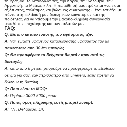
τη Βραζιλία, το Μπανγκλαντές, την Κορέα, την Κολομβία, την
Αργεντινή, το Μεξικό, κ.λπ. Η πεποίθησή μας πρόκειται «να είσαι
αξιόπιστος, πολύτιμος και βιώσιμος συνεργάτης», έτσι εστιάζουμε
πάντα στη βελτίωσή μας διοικητικών καινοτομίας και της
ποιότητας για να χτίσουμε την μακρύς-κλημένη συνεργασία
μεταξύ της επιχείρησης και των πελατών μας.
FAQ:
Q: Είστε ο κατασκευαστής του υφάσματος τζιν;
Α
:
Ναι, είμαστε υφαμένος κατασκευαστής υφάσματος τζιν με
περισσότερο από 30 έτη εμπειρίας
Q: Θα προσφέρετε τα δείγματα δωρεάν πριν από τις
διαταγές;
Α:
κάτω από 5 μέτρα, μπορούμε να προσφέρουμε το ελεύθερο
δείγμα για σας, εάν περισσότερο από 5meters, εσείς πρέπει να
δώσουν τη δαπάνη.
Q: Ποιο είναι το MOQ;
Α:
Περίπου 3000-5000 μέτρα.
Q: Ποιος όρος πληρωμής εσείς μπορεί aceept;
Α:
T/T, D/P άμεσα, L/C