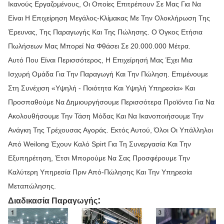
Ικανούς Εργαζομένους, Οι Οποίες Επιτρέπουν Σε Μας Για Να
Είναι Η Επιχείρηση Μεγάλος-Κλίμακας Με Την Ολοκλήρωση Της
Έρευνας, Της Παραγωγής Και Της Πώλησης. Ο Όγκος Ετήσια
Πωλήσεων Μας Μπορεί Να Φθάσει Σε 20.000.000 Μέτρα.
Αυτό Που Είναι Περισσότερος, Η Επιχείρησή Μας Έχει Μια
Ισχυρή Ομάδα Για Την Παραγωγή Και Την Πώληση. Επιμένουμε
Στη Συνέχιση «υψηλή - Ποιότητα Και Υψηλή Υπηρεσία» Και
Προσπαθούμε Να Δημιουργήσουμε Περισσότερα Προϊόντα Για Να
Ακολουθήσουμε Την Τάση Μόδας Και Να Ικανοποιήσουμε Την
Ανάγκη Της Τρέχουσας Αγοράς. Εκτός Αυτού, Όλοι Οι Υπάλληλοι
Από Weilong Έχουν Καλό Spirt Για Τη Συνεργασία Και Την
Εξυπηρέτηση, Έτσι Μπορούμε Να Σας Προσφέρουμε Την
Καλύτερη Υπηρεσία Πριν Από-Πώλησης Και Την Υπηρεσία
Μεταπώλησης.
:
Διαδικασία Παραγωγής