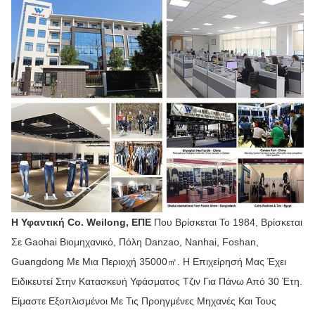
Η Υφαντική Co. Weilong, ΕΠΕ
Που Βρίσκεται Το 1984, Βρίσκεται
Σε Gaohai Βιομηχανικό, Πόλη Danzao, Nanhai, Foshan,
Guangdong Με Μια Περιοχή 35000㎡. Η Επιχείρησή Μας Έχει
Ειδικευτεί Στην Κατασκευή Υφάσματος Τζιν Για Πάνω Από 30 Έτη.
Είμαστε Εξοπλισμένοι Με Τις Προηγμένες Μηχανές Και Τους