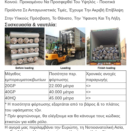
Κοινού. Προκειμένου Να Προσφερθεί Του Υψηλός - Ποιοτικά
Προϊόντα Σε Ανταγωνιστικές Τιμές, Έχουμε Την Ακριβή Επίβλεψη
Στην Υλικούς Πρόσβαση, Το Θάνατο, Την Ύφανση Και Τη Λήξη.
Συσκευασία & ναυτιλία:
Μέγεθος
Ποσότητα περ.
Χρονικές ανοχές
εμπορευματοκιβωτίων
φόρτωσης
παραγωγής
20GP
22.000 μέτρα
<>
40GP
40.000 μέτρα
<>
40HQ
45.000 μέτρα
<>
* Η ποσότητα φόρτωσης εξαρτάται από το βάρος & το πλάτος
του υφάσματος τζιν.
* Πρίν φορτώνουμε, θα ελέγξουμε και θα κάνουμε τους κώδικες
ετικετών για κάθε ρόλο.
Η αγορά μας περιλαμβάνει την Ευρώπη, τη Νοτιοανατολική Ασία,