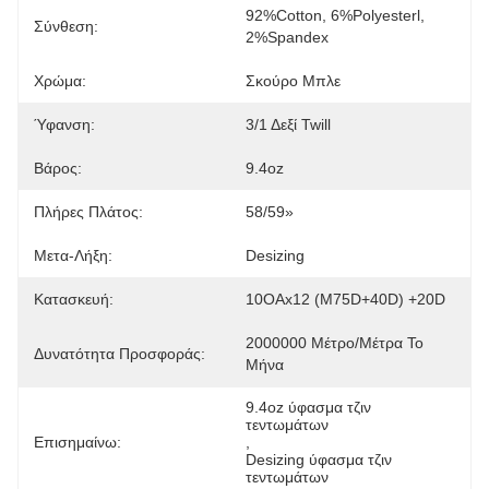
92%Cotton, 6%Polyesterl, 
Σύνθεση:
2%spandex
Χρώμα:
Σκούρο Μπλε
Ύφανση:
3/1 Δεξί Twill
Βάρος:
9.4oz
Πλήρες Πλάτος:
58/59»
Μετα-Λήξη:
Desizing
Κατασκευή:
10OAx12 (M75D+40D) +20D
2000000 Μέτρο/μέτρα Το 
Δυνατότητα Προσφοράς:
Μήνα
9.4oz ύφασμα τζιν 
τεντωμάτων
Επισημαίνω:
, 
Desizing ύφασμα τζιν 
τεντωμάτων