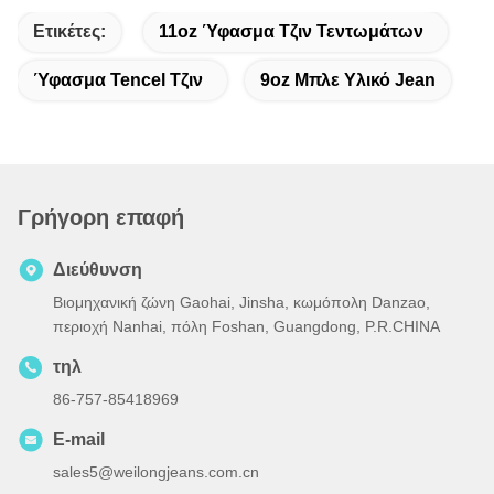
Ετικέτες:
11oz Ύφασμα Τζιν Τεντωμάτων
Ύφασμα Tencel Τζιν
9oz Μπλε Υλικό Jean
Γρήγορη επαφή
Διεύθυνση
Βιομηχανική ζώνη Gaohai, Jinsha, κωμόπολη Danzao,
περιοχή Nanhai, πόλη Foshan, Guangdong, P.R.CHINA
τηλ
86-757-85418969
E-mail
sales5@weilongjeans.com.cn