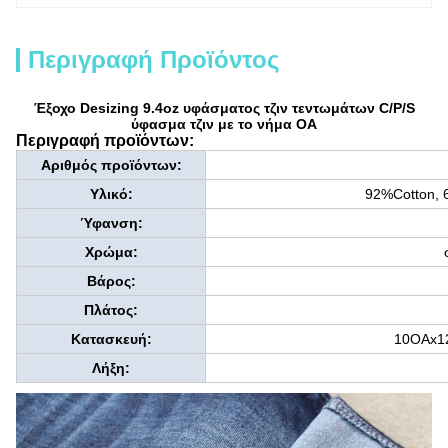
Περιγραφή Προϊόντος
Έξοχο Desizing 9.4oz υφάσματος τζιν τεντωμάτων C/P/S
ύφασμα τζιν με το νήμα OA
Περιγραφή προϊόντων:
Αριθμός προϊόντων:
Υλικό:
92%Cotton, 
Ύφανση:
Χρώμα:
Βάρος:
Πλάτος:
Κατασκευή:
10OAx1
Λήξη: