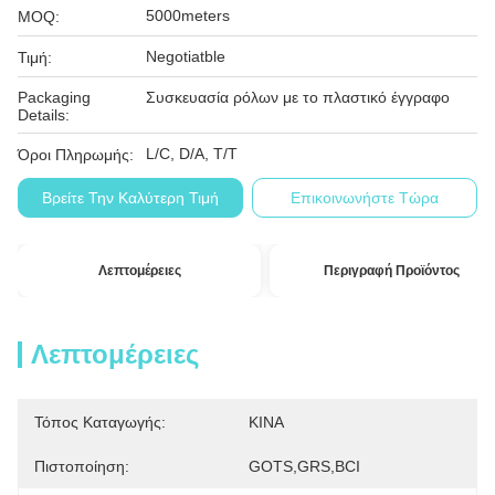
5000meters
MOQ:
Negotiatble
Τιμή:
Packaging
Συσκευασία ρόλων με το πλαστικό έγγραφο
Details:
L/C, D/A, T/T
Όροι Πληρωμής:
Βρείτε Την Καλύτερη Τιμή
Επικοινωνήστε Τώρα
Λεπτομέρειες
Περιγραφή Προϊόντος
Λεπτομέρειες
Τόπος Καταγωγής:
ΚΙΝΑ
Πιστοποίηση:
GOTS,GRS,BCI