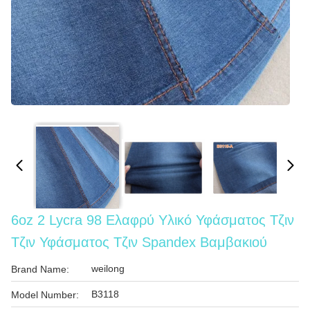
6oz 2 Lycra 98 Ελαφρύ Υλικό Υφάσματος Τζιν
Τζιν Υφάσματος Τζιν Spandex Βαμβακιού
weilong
Brand Name:
B3118
Model Number: