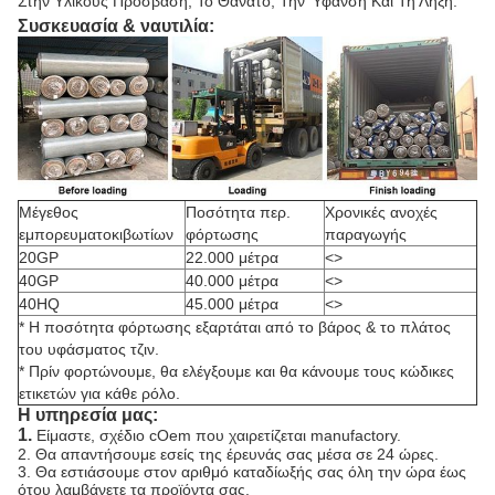
Στην Υλικούς Πρόσβαση, Το Θάνατο, Την Ύφανση Και Τη Λήξη.
Συσκευασία & ναυτιλία:
Μέγεθος
Ποσότητα περ.
Χρονικές ανοχές
εμπορευματοκιβωτίων
φόρτωσης
παραγωγής
20GP
22.000 μέτρα
<>
40GP
40.000 μέτρα
<>
40HQ
45.000 μέτρα
<>
* Η ποσότητα φόρτωσης εξαρτάται από το βάρος & το πλάτος
του υφάσματος τζιν.
* Πρίν φορτώνουμε, θα ελέγξουμε και θα κάνουμε τους κώδικες
ετικετών για κάθε ρόλο.
Η υπηρεσία μας:
1.
Είμαστε, σχέδιο cOem που χαιρετίζεται manufactory.
2. Θα απαντήσουμε εσείς της έρευνάς σας μέσα σε 24 ώρες.
3. Θα εστιάσουμε στον αριθμό καταδίωξής σας όλη την ώρα έως
ότου λαμβάνετε τα προϊόντα σας.