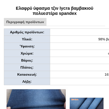
Ελαφρύ ύφασμα τζιν lycra βαμβακιού
πολυεστέρα spandex
Περιγραφή προϊόντων
Αριθμός προϊόντων:
Υλικό:
98% β
Ύφανση:
Χρώμα:
Βάρος:
Πλάτος:
Κατασκευή:
16
Λήξη: