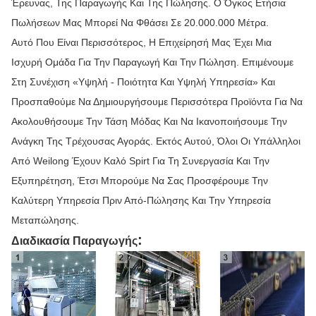
Έρευνας, Της Παραγωγής Και Της Πώλησης. Ο Όγκος Ετήσια
Πωλήσεων Μας Μπορεί Να Φθάσει Σε 20.000.000 Μέτρα.
Αυτό Που Είναι Περισσότερος, Η Επιχείρησή Μας Έχει Μια
Ισχυρή Ομάδα Για Την Παραγωγή Και Την Πώληση. Επιμένουμε
Στη Συνέχιση «υψηλή - Ποιότητα Και Υψηλή Υπηρεσία» Και
Προσπαθούμε Να Δημιουργήσουμε Περισσότερα Προϊόντα Για Να
Ακολουθήσουμε Την Τάση Μόδας Και Να Ικανοποιήσουμε Την
Ανάγκη Της Τρέχουσας Αγοράς. Εκτός Αυτού, Όλοι Οι Υπάλληλοι
Από Weilong Έχουν Καλό Spirt Για Τη Συνεργασία Και Την
Εξυπηρέτηση, Έτσι Μπορούμε Να Σας Προσφέρουμε Την
Καλύτερη Υπηρεσία Πριν Από-Πώλησης Και Την Υπηρεσία
Μεταπώλησης.
:
Διαδικασία Παραγωγής