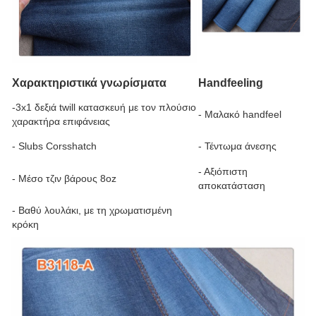
Χαρακτηριστικά γνωρίσματα
Handfeeling
-3x1 δεξιά twill κατασκευή με τον πλούσιο
- Μαλακό handfeel
χαρακτήρα επιφάνειας
- Slubs Corsshatch
- Τέντωμα άνεσης
- Αξιόπιστη
- Μέσο τζιν βάρους 8oz
αποκατάσταση
- Βαθύ λουλάκι, με τη χρωματισμένη
κρόκη