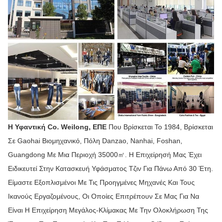
Η Υφαντική Co. Weilong, ΕΠΕ
Που Βρίσκεται Το 1984, Βρίσκεται
Σε Gaohai Βιομηχανικό, Πόλη Danzao, Nanhai, Foshan,
Guangdong Με Μια Περιοχή 35000㎡. Η Επιχείρησή Μας Έχει
Ειδικευτεί Στην Κατασκευή Υφάσματος Τζιν Για Πάνω Από 30 Έτη.
Είμαστε Εξοπλισμένοι Με Τις Προηγμένες Μηχανές Και Τους
Ικανούς Εργαζομένους, Οι Οποίες Επιτρέπουν Σε Μας Για Να
Είναι Η Επιχείρηση Μεγάλος-Κλίμακας Με Την Ολοκλήρωση Της