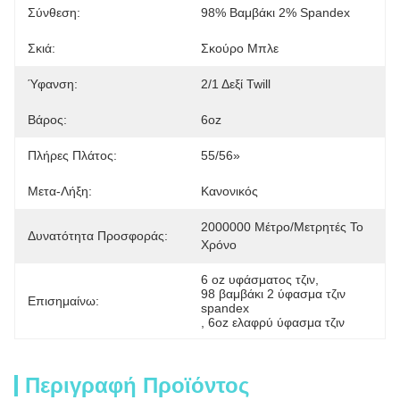
Σύνθεση:
98% Βαμβάκι 2% Spandex
Σκιά:
Σκούρο Μπλε
Ύφανση:
2/1 Δεξί Twill
Βάρος:
6oz
Πλήρες Πλάτος:
55/56»
Μετα-Λήξη:
Κανονικός
2000000 Μέτρο/μετρητές Το 
Δυνατότητα Προσφοράς:
Χρόνο
6 oz υφάσματος τζιν
, 
98 βαμβάκι 2 ύφασμα τζιν 
Επισημαίνω:
spandex
, 
6oz ελαφρύ ύφασμα τζιν
Περιγραφή Προϊόντος