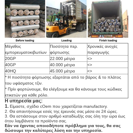
Μέγεθος
Ποσότητα περ.
Χρονικές ανοχές
εμπορευματοκιβωτίων
φόρτωσης
παραγωγής
20GP
22.000 μέτρα
<>
40GP
40.000 μέτρα
<>
40HQ
45.000 μέτρα
<>
* Η ποσότητα φόρτωσης εξαρτάται από το βάρος & το πλάτος
του υφάσματος τζιν.
* Πρίν φορτώνουμε, θα ελέγξουμε και θα κάνουμε τους κώδικες
ετικετών για κάθε ρόλο.
Η υπηρεσία μας:
1.
Είμαστε, σχέδιο cOem που χαιρετίζεται manufactory.
2. Θα απαντήσουμε εσείς της έρευνάς σας μέσα σε 24 ώρες.
3. Θα εστιάσουμε στον αριθμό καταδίωξής σας όλη την ώρα έως
ότου λαμβάνετε τα προϊόντα σας.
Εάν να έχοντας οποιοδήποτε πρόβλημα για τους, θα σας
δώσουμε την καλύτερες λύση και την υπηρεσία.