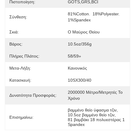
Πιστοποίηση:
GOTS,GRS,BCI
81%Cotton.  18%Polyester.  
Σύνθεση:
1%Spandex
Σκιά:
Ο Μαύρος Θείου
Βάρος:
10.5oz/356g
Πλήρες Πλάτος:
58/59»
Μετα-Λήξη:
Κανονικός
Κατασκευή:
10SX300/40
2000000 Μέτρο/μετρητές Το 
Δυνατότητα Προσφοράς:
Χρόνο
βαμμένο θείο ύφασμα τζιν
, 
10.5oz βαμμένο θείο τζιν
, 
Επισημαίνω:
81 βαμβάκι 18 πολυεστέρας 1 
Spandex