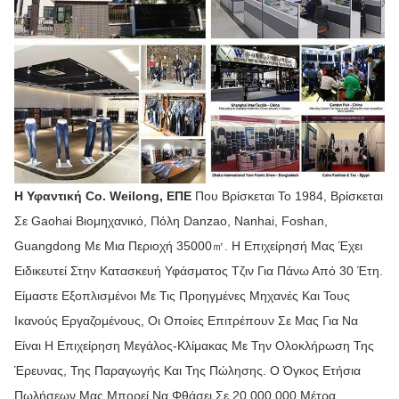
Η Υφαντική Co. Weilong, ΕΠΕ
Που Βρίσκεται Το 1984, Βρίσκεται
Σε Gaohai Βιομηχανικό, Πόλη Danzao, Nanhai, Foshan,
Guangdong Με Μια Περιοχή 35000㎡. Η Επιχείρησή Μας Έχει
Ειδικευτεί Στην Κατασκευή Υφάσματος Τζιν Για Πάνω Από 30 Έτη.
Είμαστε Εξοπλισμένοι Με Τις Προηγμένες Μηχανές Και Τους
Ικανούς Εργαζομένους, Οι Οποίες Επιτρέπουν Σε Μας Για Να
Είναι Η Επιχείρηση Μεγάλος-Κλίμακας Με Την Ολοκλήρωση Της
Έρευνας, Της Παραγωγής Και Της Πώλησης. Ο Όγκος Ετήσια
Πωλήσεων Μας Μπορεί Να Φθάσει Σε 20.000.000 Μέτρα.