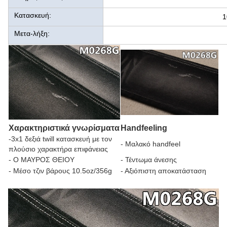
Κατασκευή:
1
Μετα-λήξη:
Χαρακτηριστικά γνωρίσματα
Handfeeling
-3x1 δεξιά twill κατασκευή με τον
- Μαλακό handfeel
πλούσιο χαρακτήρα επιφάνειας
- Ο ΜΑΥΡΟΣ ΘΕΙΟΥ
- Τέντωμα άνεσης
- Μέσο τζιν βάρους 10.5oz/356g
- Αξιόπιστη αποκατάσταση