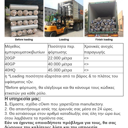
Μέγεθος
Ποσότητα περ.
Χρονικές ανοχές
εμπορευματοκιβωτίων
φόρτωσης
παραγωγής
20GP
22.000 μέτρα
<>
40GP
40.000 μέτρα
<>
40HQ
45.000 μέτρα
<>
η *Loading ποσότητα εξαρτάται από το βάρος & το πλάτος του
υφάσματος τζιν.
*Before φόρτωση, θα ελέγξουμε και θα κάνουμε τους κώδικες
ετικετών για κάθε ρόλο.
Η υπηρεσία μας:
1.
Είμαστε, σχέδιο cOem που χαιρετίζεται manufactory.
2. Θα απαντήσουμε εσείς της έρευνάς σας μέσα σε 24 ώρες.
3. Θα εστιάσουμε στον αριθμό καταδίωξής σας όλη την ώρα έως
ότου λαμβάνετε τα προϊόντα σας.
Εάν να έχοντας οποιοδήποτε πρόβλημα για τους, θα σας
δώσουμε την καλύτερες λύση και την υπηρεσία.