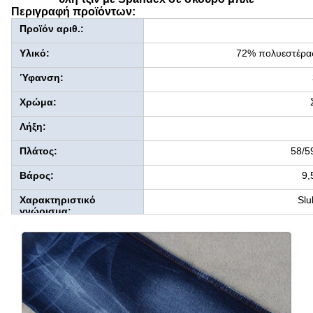
Περιγραφή προϊόντων:
Προϊόν αριθ.:
Υλικό:
72% πολυεστέρα
Ύφανση:
Χρώμα:
Λήξη:
Πλάτος:
58/5
Βάρος:
9,
Χαρακτηριστικό
Slu
γνώρισμα: