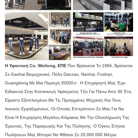
Η Υφαντική Co. Weilong, ΕΠΕ
Που Βρίσκεται Το 1984, Βρίσκεται
Σε Gaohai Βιομηχανικό, Πόλη Danzao, Nanhai, Foshan,
Guangdong Με Μια Περιοχή 35000㎡. Η Επιχείρησή Μας Έχει
Ειδικευτεί Στην Κατασκευή Υφάσματος Τζιν Για Πάνω Από 30 Έτη.
Είμαστε Εξοπλισμένοι Με Τις Προηγμένες Μηχανές Και Τους
Ικανούς Εργαζομένους, Οι Οποίες Επιτρέπουν Σε Μας Για Να
Είναι Η Επιχείρηση Μεγάλος-Κλίμακας Με Την Ολοκλήρωση Της
Έρευνας, Της Παραγωγής Και Της Πώλησης. Ο Όγκος Ετήσια
Πωλήσεων Μας Μπορεί Να Φθάσει Σε 20.000.000 Μέτρα.