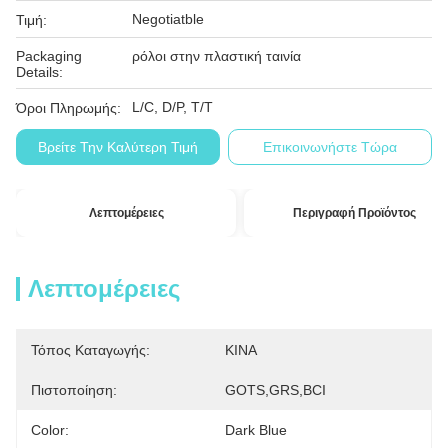
Negotiatble
Τιμή:
Packaging
ρόλοι στην πλαστική ταινία
Details:
L/C, D/P, T/T
Όροι Πληρωμής:
Βρείτε Την Καλύτερη Τιμή
Επικοινωνήστε Τώρα
Λεπτομέρειες
Περιγραφή Προϊόντος
Λεπτομέρειες
Τόπος Καταγωγής:
ΚΙΝΑ
Πιστοποίηση:
GOTS,GRS,BCI
Color:
Dark Blue