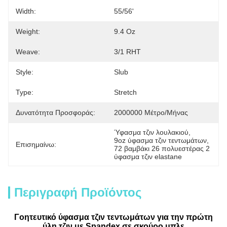
Width:
55/56'
Weight:
9.4 Oz
Weave:
3/1 RHT
Style:
Slub
Type:
Stretch
Δυνατότητα Προσφοράς:
2000000 Μέτρο/μήνας
Ύφασμα τζιν λουλακιού
, 
9oz ύφασμα τζιν τεντωμάτων
, 
Επισημαίνω:
72 βαμβάκι 26 πολυεστέρας 2 
ύφασμα τζιν elastane
Περιγραφή Προϊόντος
Γοητευτικό ύφασμα τζιν τεντωμάτων για την πρώτη
ύλη τζιν με Spandex σε σκούρο μπλε