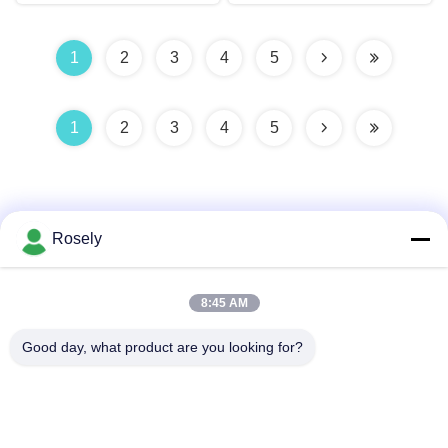
1
2
3
4
5
1
2
3
4
5
Rosely
Γρήγορη επαφή
8:45 AM
Good day, what product are you looking for?
Διεύθυνση
Βιομηχανική ζώνη Gaohai, Jinsha, κωμόπολη Danzao,
περιοχή Nanhai, πόλη Foshan, Guangdong, P.R.CHINA
τηλ