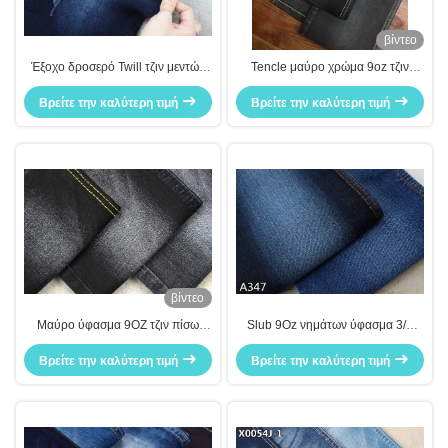
βίντεο
Έξοχο δροσερό Twill τζιν μεντών
Tencle μαύρο χρώμα 9oz τζιν
ύφασμα αντιβακτηριακό 9oz
υφάσματος τζιν βαμβακιού υλικό
Βρείτε την καλύτερη τιμή
ελαφρύ
Βρείτε την καλύτερη τιμή
βίντεο
Μαύρο ύφασμα 9OZ τζιν πίσω
Slub 9Oz νημάτων ύφασμα 3/1
πλευρών καθαρό μαύρο για την
τζιν τεντωμάτων σωστό Twill
Βρείτε την καλύτερη τιμή
παραγωγή τζιν
Βρείτε την καλύτερη τιμή