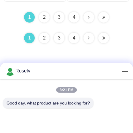
1
2
3
4
1
2
3
4
Rosely
Γρήγορη επαφή
8:21 PM
Good day, what product are you looking for?
Διεύθυνση
Βιομηχανική ζώνη Gaohai, Jinsha, κωμόπολη Danzao,
περιοχή Nanhai, πόλη Foshan, Guangdong, P.R.CHINA
τηλ