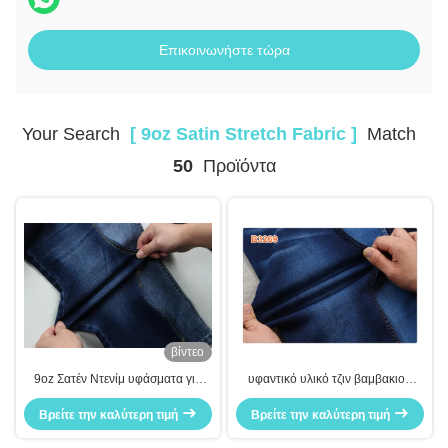
Επικοινωνήστε τώρα
Your Search
[ 9oz Satin Stretch Fabric ]
Match
50
Προϊόντα
βίντεο
9oz Σατέν Ντενίμ υφάσματα για
υφαντικό υλικό τζιν βαμβακιού
γυναίκες τζιν
υφάσματος τζιν σατέν πολυεστέρα
Βρείτε την καλύτερη τιμή
Βρείτε την καλύτερη τιμή
βαμβακιού 24% 9oz 73%