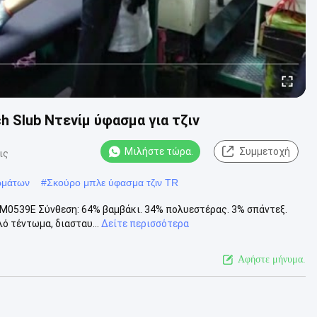
h Slub Ντενίμ ύφασμα για τζιν
Μιλήστε τώρα.
Συμμετοχή
ις
ωμάτων
#
Σκούρο μπλε ύφασμα τζιν TR
. M0539E Σύνθεση: 64% βαμβάκι. 34% πολυεστέρας. 3% σπάντεξ.
ό τέντωμα, διασταυ...
Δείτε περισσότερα
Αφήστε μήνυμα.