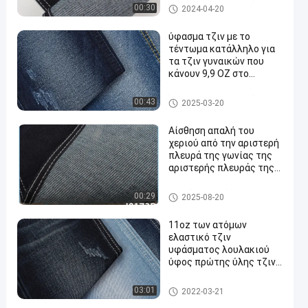
Ύφασμα τζιν τεντωμάτων
00:30
2024-04-20
ύφασμα τζιν με το
τέντωμα κατάλληλο για
τα τζιν γυναικών που
κάνουν 9,9 OZ στο
σκούρο μπλε χρώμα
Ύφασμα τζιν τεντωμάτων
00:43
2025-03-20
Αίσθηση απαλή του
χεριού από την αριστερή
πλευρά της γωνίας της
αριστερής πλευράς της
γωνίας της αριστερής
πλευράς από την
Ακατέργαστο ύφασμα τζιν
00:29
2025-08-20
αριστερή πλευρά της
γωνίας της αριστερής
11oz των ατόμων
πλευράς της γωνίας της
ελαστικό τζιν
αριστερής πλευράς της
υφάσματος λουλακιού
γωνίας της αριστερής
ύφος πρώτης ύλης τζιν
πλευράς της αριστερής
Slubby κατασκευασμένο
πλευράς της γωνίας της
λεπτό
Ύφασμα τζιν Spandex πολυεσ
03:01
αριστερής πλευράς της
2022-03-21
τέρα βαμβακιού
αριστερής πλευράς της