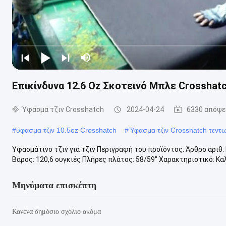
Επικίνδυνα 12.6 Oz Σκοτεινό Μπλε Crosshatc
Ύφασμα τζιν Crosshatch
2024-04-24
6330 απόψε
#
ύφασμα τζιν 10.5oz Crosshatch
#
Ύφασμα τζιν Crosshatch τεντ
Υφασμάτινο τζιν για τζιν Περιγραφή του προϊόντος: Άρθρο αριθ
Βάρος: 120,6 ουγκιές Πλήρες πλάτος: 58/59" Χαρακτηριστικό: Καλ
Μηνύματα επισκέπτη
Κανένα δημόσιο σχόλιο ακόμα