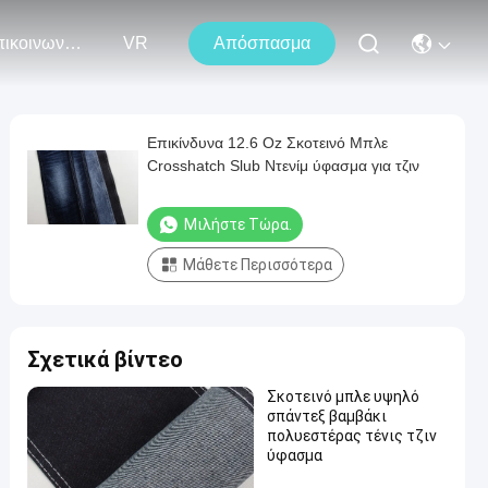
Επικοινωνήστε Μαζί Μας
VR
Απόσπασμα
Επικίνδυνα 12.6 Oz Σκοτεινό Μπλε
Crosshatch Slub Ντενίμ ύφασμα για τζιν
Μιλήστε Τώρα.
Μάθετε Περισσότερα
Σχετικά βίντεο
Σκοτεινό μπλε υψηλό
σπάντεξ βαμβάκι
πολυεστέρας τένις τζιν
ύφασμα