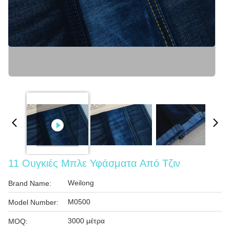
11 Ουγκιές Μπλε Υφάσματα Από Τζιν
Weilong
Brand Name:
M0500
Model Number:
3000 μέτρα
MOQ: