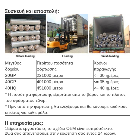
Συσκευή και αποστολή:
Μέγεθος
Περίπου ποσότητα
Χρόνοι
δοχείου
φόρτωσης
παραγωγής
20GP
221000 μέτρα
<= 30 ημέρες
40GP
401000 μέτρα
<= 35 ημέρες
40HQ
451000 μέτρα
<= 40 ημέρες
* Η ποσότητα φόρτωσης εξαρτάται από το βάρος και το πλάτος
του υφάσματος τζίνιμ.
* Πριν από την φόρτωση, θα ελέγξουμε και θα κάνουμε κωδικούς
ετικέτας για κάθε ρόλο.
Η υπηρεσία μας:
1Είμαστε εργοστάσιο, το σχέδιο OEM είναι ευπρόσδεκτο.
2Θα σας απαντήσουμε στην ερώτησή σας εντός 24 ωρών.