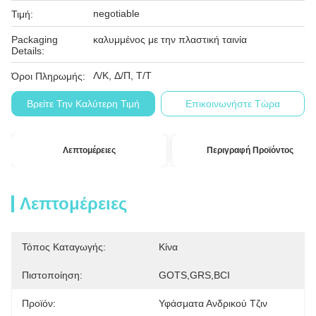
negotiable
Τιμή:
Packaging
καλυμμένος με την πλαστική ταινία
Details:
Λ/Κ, Δ/Π, Τ/Τ
Όροι Πληρωμής:
Βρείτε Την Καλύτερη Τιμή
Επικοινωνήστε Τώρα
Λεπτομέρειες
Περιγραφή Προϊόντος
Λεπτομέρειες
Τόπος Καταγωγής:
Κίνα
Πιστοποίηση:
GOTS,GRS,BCI
Προϊόν:
Υφάσματα Ανδρικού Τζιν