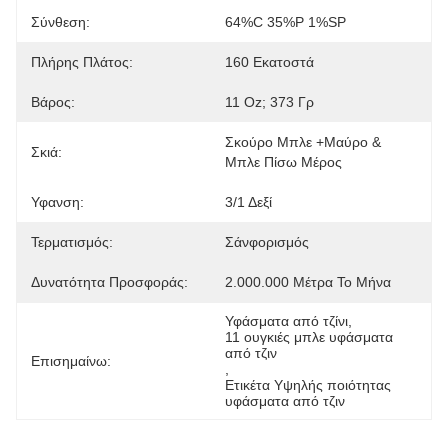
Σύνθεση:
64%C 35%P 1%SP
Πλήρης Πλάτος:
160 Εκατοστά
Βάρος:
11 Oz; 373 Γρ
Σκούρο Μπλε +μαύρο & 
Σκιά:
Μπλε Πίσω Μέρος
Υφανση:
3/1 Δεξί
Τερματισμός:
Σάνφορισμός
Δυνατότητα Προσφοράς:
2.000.000 Μέτρα Το Μήνα
Υφάσματα από τζίνι
, 
11 ουγκιές μπλε υφάσματα 
από τζιν
Επισημαίνω:
, 
Ετικέτα Υψηλής ποιότητας 
υφάσματα από τζιν