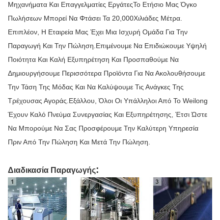
Μηχανήματα Και Επαγγελματίες ΕργάτεςΤο Ετήσιο Μας Όγκο
Πωλήσεων Μπορεί Να Φτάσει Τα 20,000Χιλιάδες Μέτρα.
Επιπλέον, Η Εταιρεία Μας Έχει Μια Ισχυρή Ομάδα Για Την
Παραγωγή Και Την Πώληση.Επιμένουμε Να Επιδιώκουμε Υψηλή
Ποιότητα Και Καλή Εξυπηρέτηση Και Προσπαθούμε Να
Δημιουργήσουμε Περισσότερα Προϊόντα Για Να Ακολουθήσουμε
Την Τάση Της Μόδας Και Να Καλύψουμε Τις Ανάγκες Της
Τρέχουσας Αγοράς.Εξάλλου, Όλοι Οι Υπάλληλοι Από Το Weilong
Έχουν Καλό Πνεύμα Συνεργασίας Και Εξυπηρέτησης, Έτσι Ώστε
Να Μπορούμε Να Σας Προσφέρουμε Την Καλύτερη Υπηρεσία
Πριν Από Την Πώληση Και Μετά Την Πώληση.
:
Διαδικασία Παραγωγής